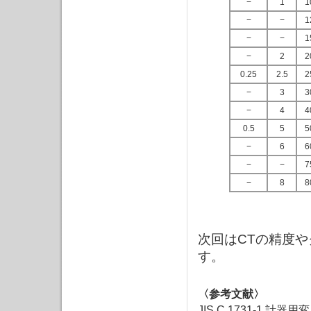
−
1
1
−
−
1
−
−
1
−
2
2
0.25
2.5
2
−
3
3
−
4
4
0.5
5
5
−
6
6
−
−
7
−
8
8
次回はCTの精度
す。
〈参考文献〉
JIS C 1731-1