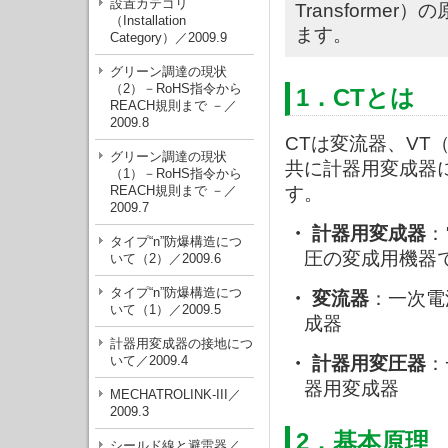
設置カテゴリ
Transform
（Installation
ます。
Category）／2009.9
グリーン調達の現状
（2）－RoHS指令から
1．CTとは
REACH規則まで －／
2009.8
CTは変流器、VT（V
グリーン調達の現状
共に計器用変成器に
（1）－RoHS指令から
REACH規則まで －／
す。
2009.7
・
計器用変成器
：
タイプ“n”防爆構造につ
圧の変成用機器
いて（2）／2009.6
タイプ“n”防爆構造につ
・
変流器
：一次電
いて（1）／2009.5
成器
計器用変成器の接地につ
いて／2009.4
・
計器用変圧器
：
器用変成器
MECHATROLINK-III／
2009.3
2．基本原理
シールド線と避雷器／