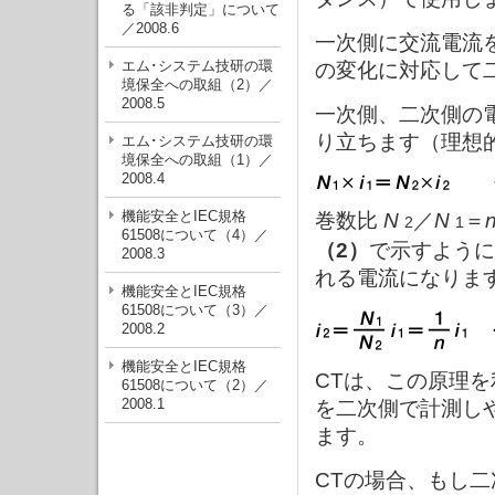
る「該非判定」について
／2008.6
一次側に交流電流
エム･システム技研の環
の変化に対応して
境保全への取組（2）／
2008.5
一次側、二次側の
り立ちます（理想
エム･システム技研の環
境保全への取組（1）／
2008.4
機能安全とIEC規格
巻数比
N
／
N
＝
2
1
61508について（4）／
（2）
で示すように
2008.3
れる電流になりま
機能安全とIEC規格
61508について（3）／
2008.2
機能安全とIEC規格
CTは、この原理
61508について（2）／
2008.1
を二次側で計測し
ます。
CTの場合、もし