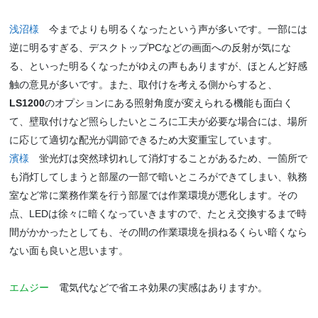
浅沼様
今までよりも明るくなったという声が多いです。一部には
逆に明るすぎる、デスクトップPCなどの画面への反射が気にな
る、といった明るくなったがゆえの声もありますが、ほとんど好感
触の意見が多いです。また、取付けを考える側からすると、
LS1200
のオプションにある照射角度が変えられる機能も面白く
て、壁取付けなど照らしたいところに工夫が必要な場合には、場所
に応じて適切な配光が調節できるため大変重宝しています。
濱様
蛍光灯は突然球切れして消灯することがあるため、一箇所で
も消灯してしまうと部屋の一部で暗いところができてしまい、執務
室など常に業務作業を行う部屋では作業環境が悪化します。その
点、LEDは徐々に暗くなっていきますので、たとえ交換するまで時
間がかかったとしても、その間の作業環境を損ねるくらい暗くなら
ない面も良いと思います。
エムジー
電気代などで省エネ効果の実感はありますか。