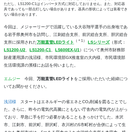
ただし、LS1200-C1はインバータ方式に対応しておりません。また、対応器
具であっても一部点灯しない場合があります。器具の形状によっては装着でき
ない場合があります。
今回は、メジャーリーグで活躍している大谷翔平選手の出身地であ
る岩手県奥州市を訪問し、江刺総合支所、前沢総合支所、胆沢総合
（＊1）
支所に採用された
万能直管LEDライト
LSシリーズ
（形式：
LS1200-U2
、
LS1200-C1
、
LS600EX-U1
）について奥州市財務部
財産運用課の浅沼様、市民環境部GX推進室の大内様、市民環境部
生活環境課の濱様にお話を伺いました。
エムジー
今回、
万能直管LEDライト
をご採用いただいた経緯につ
いてお聞かせください。
浅沼様
スタートはエネルギーの省エネとCO₂削減を図ることでし
た。さらに、昨今の電気代高騰にともない庁舎内の電気代が上がっ
ており、早急に手を打つ必要があることもきっかけでした。水沢
市、江刺市、前沢町、胆沢町、衣川村の5市町村が合併によって生