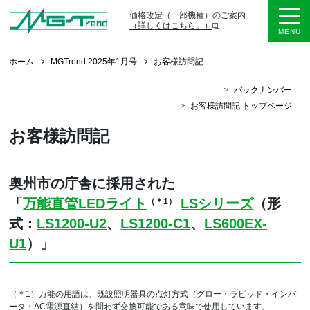
価格改定（一部機種）のご案内
（詳しくはこちら。）
ホーム
MGTrend 2025年1月号
お客様訪問記
バックナンバー
お客様訪問記 トップページ
お客様訪問記
奥州市の庁舎に採用された
「
万能直管LEDライト
LSシリーズ
（形
（＊1）
式：
LS1200-U2
、
LS1200-C1
、
LS600EX-
U1
）」
（＊1）万能の用語は、既設照明器具の点灯方式（グロー・ラピッド・インバ
ータ・AC電源直結）を問わず交換可能である意味で使用しています。