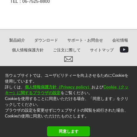
TEL：06-7525-8800
製品紹介
ダウンロード
サポート・お問合せ
会社情報
個人情報保護方針
ご注文に際して
サイトマップ
当ウェブサイトでは、ユーザビリティーを向上させるためにCookieを
使用しています。
＊. 本ウェブサイト上に掲載されている情報は、掲載した時点での情報です。記載内容は
詳しくは、
個人情報保護方針（Privacy policy）
および
Cookie（クッ
お断りなしに変更することがありますのでご了承ください。
＊. 本ウェブサイト上の表示価格には消費税は含まれておりません。ご注文の際には消費
キー）に関するブラウザの設定
をご覧ください。
税を別途頂戴いたします。
Cookieを使用することに同意いただける場合、「同意します」をクリ
ックしてください。
ブラウザの設定を変更せずにウェブサイトの閲覧を続行された場合、
Cookieの使用に同意いただけたものとします。
Copyright © 2005 MG Co., Ltd. All rights reserved.
同意します