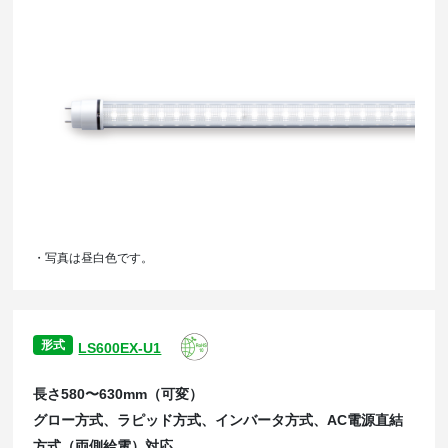
・写真は昼白色です。
形式
LS600EX-U1
長さ580〜630mm（可変）
グロー方式、ラピッド方式、インバータ方式、AC電源直結
方式（両側給電）対応