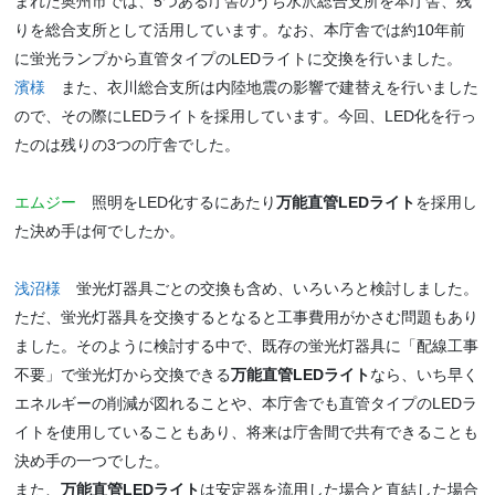
まれた奥州市では、5つある庁舎のうち水沢総合支所を本庁舎、残
りを総合支所として活用しています。なお、本庁舎では約10年前
に蛍光ランプから直管タイプのLEDライトに交換を行いました。
濱様
また、衣川総合支所は内陸地震の影響で建替えを行いました
ので、その際にLEDライトを採用しています。今回、LED化を行っ
たのは残りの3つの庁舎でした。
エムジー
照明をLED化するにあたり
万能直管LEDライト
を採用し
た決め手は何でしたか。
浅沼様
蛍光灯器具ごとの交換も含め、いろいろと検討しました。
ただ、蛍光灯器具を交換するとなると工事費用がかさむ問題もあり
ました。そのように検討する中で、既存の蛍光灯器具に「配線工事
不要」で蛍光灯から交換できる
万能直管LEDライト
なら、いち早く
エネルギーの削減が図れることや、本庁舎でも直管タイプのLEDラ
イトを使用していることもあり、将来は庁舎間で共有できることも
決め手の一つでした。
また、
万能直管LEDライト
は安定器を流用した場合と直結した場合