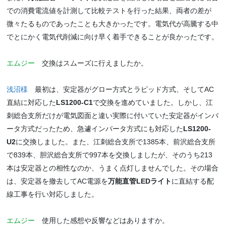
での消費電流値を計測して比較テストを行った結果、両者の差が
微々たるものであったことも大きかったです。電気代が高騰する中
でとにかく電気代削減に向け早く着手できることが良かったです。
エムジー
交換はスムーズに行えましたか。
浅沼様
最初は、安定器がグロー方式とラピッド方式、そしてAC
直結に対応した
LS1200-C1
で交換を進めていました。しかし、江
刺総合支所だけが電気図面と違い実際に付いていた安定器がインバ
ータ方式だったため、急遽インバータ方式にも対応した
LS1200-
U2
に交換しました。また、江刺総合支所で1385本、前沢総合支所
で839本、胆沢総合支所で997本を交換しましたが、そのうち213
本は安定器との相性なのか、うまく点灯しませんでした。その場合
は、安定器を撤去してAC電源を
万能直管LEDライト
に直結する配
線工事を行い対応しました。
エムジー
使用した感想や反響などはありますか。