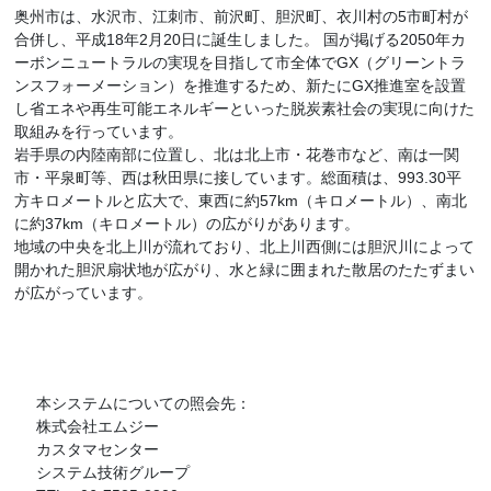
奥州市は、水沢市、江刺市、前沢町、胆沢町、衣川村の5市町村が
合併し、平成18年2月20日に誕生しました。 国が掲げる2050年カ
ーボンニュートラルの実現を目指して市全体でGX（グリーントラ
ンスフォーメーション）を推進するため、新たにGX推進室を設置
し省エネや再生可能エネルギーといった脱炭素社会の実現に向けた
取組みを行っています。
岩手県の内陸南部に位置し、北は北上市・花巻市など、南は一関
市・平泉町等、西は秋田県に接しています。総面積は、993.30平
方キロメートルと広大で、東西に約57km（キロメートル）、南北
に約37km（キロメートル）の広がりがあります。
地域の中央を北上川が流れており、北上川西側には胆沢川によって
開かれた胆沢扇状地が広がり、水と緑に囲まれた散居のたたずまい
が広がっています。
本システムについての照会先：
株式会社エムジー
カスタマセンター
システム技術グループ