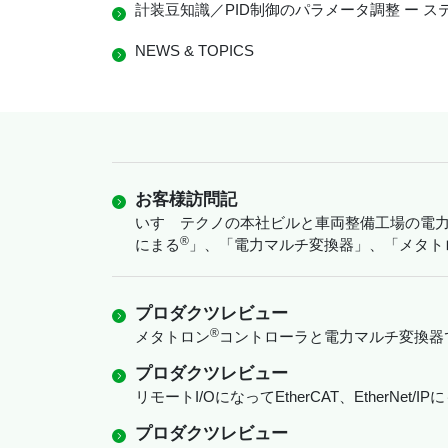
計装豆知識／PID制御のパラメータ調整 ー ス
NEWS & TOPICS
お客様訪問記
いすゞテクノの本社ビルと車両整備工場の電力
®︎
にまる
」、「電力マルチ変換器」、「メタト
プロダクツレビュー
®
メタトロン
コントローラと電力マルチ変換器
プロダクツレビュー
リモートI/OになってEtherCAT、EtherN
プロダクツレビュー