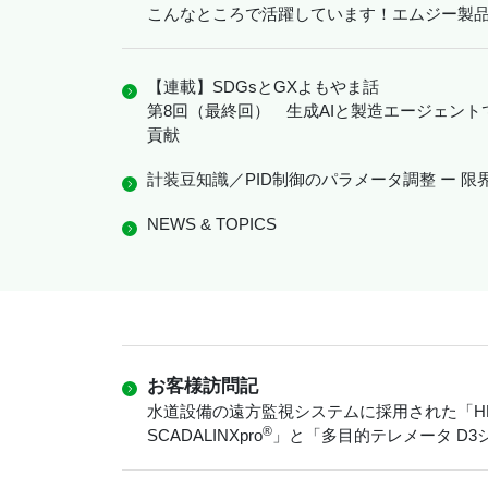
こんなところで活躍しています！エムジー製
【連載】SDGsとGXよもやま話
第8回（最終回） 生成AIと製造エージェン
貢献
計装豆知識／PID制御のパラメータ調整 ー 
NEWS & TOPICS
お客様訪問記
水道設備の遠方監視システムに採用された「H
®
SCADALINXpro
」と「多目的テレメータ D3