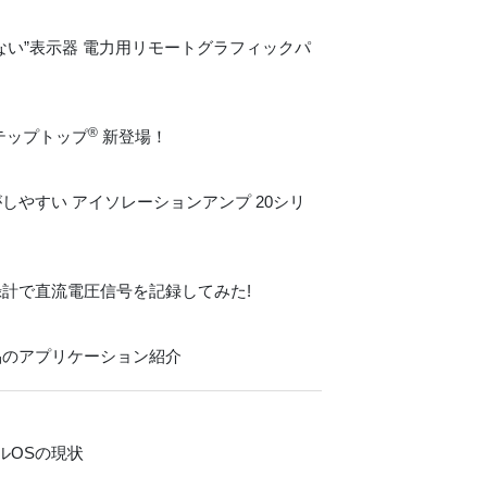
ない”表示器 電力用リモートグラフィックパ
®
テップトップ
新登場！
やすい アイソレーションアンプ 20シリ
記録計で直流電圧信号を記録してみた!
品のアプリケーション紹介
ルOSの現状