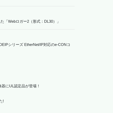
「Webロガー2（形式：DL30）」
Pシリーズ EtherNet/IP対応のe-CONコ
換器にUL認定品が登場！
た!