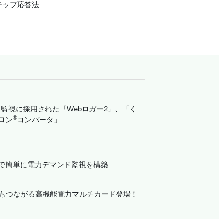
テップ応答法
監視に採用された「Webロガー2」、「く
®︎
ロン
コンバータ」
で簡単に電力デマンド監視を構築
et/IPにもつながる高機能電力マルチカード登場！