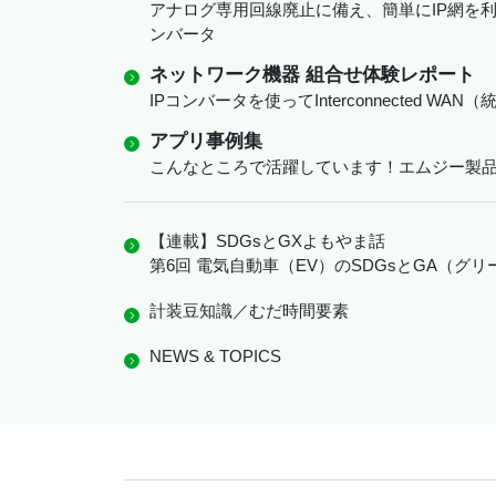
アナログ専用回線廃止に備え、簡単にIP網を利用
ンバータ
ネットワーク機器 組合せ体験レポート
IPコンバータを使ってInterconnected W
アプリ事例集
こんなところで活躍しています！エムジー製
【連載】SDGsとGXよもやま話
第6回 電気自動車（EV）のSDGsとGA（グ
計装豆知識／むだ時間要素
NEWS & TOPICS