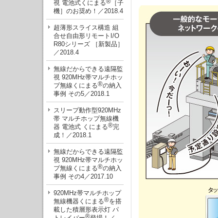
®
視 電池式くにまる
［子
機］のお奨め！／2018.4
超薄形スライス構造 組
合せ自由形リモートI/O
R80シリーズ ［新製品］
／2018.4
無線だからできる遠隔監
視 920MHz帯マルチホッ
®
プ無線くにまる
の納入
事例 その5／2018.1
スリープ動作型920MHz
帯 マルチホップ無線機
®
器 電池式 くにまる
完
成！／2018.1
無線だからできる遠隔監
視 920MHz帯マルチホッ
®
プ無線くにまる
の納入
事例 その4／2017.10
920MHz帯マルチホップ
®
無線機器くにまる
を搭
載した積層形表示灯 パ
®
トレイバー
登場！／