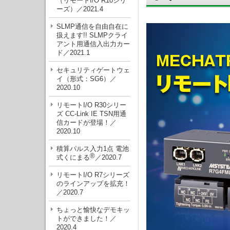
（リモートI/O R10シリ
ーズ）／2021.4
SLMP通信を自由自在に
扱えます!! SLMPクライ
アント用通信入出力カー
ド／2021.1
セキュリティゲートウェ
イ（形式：SG6）／
2020.10
リモートI/O R30シリー
ズ CC-Link IE TSN用通
信カードが登場！／
2020.10
積算パルス入力1点 電池
®
式くにまる
／2020.7
リモートI/O R7シリーズ
のラインアップを拡充！
／2020.7
ちょっと愉快なデモキッ
トができました！／
2020.4