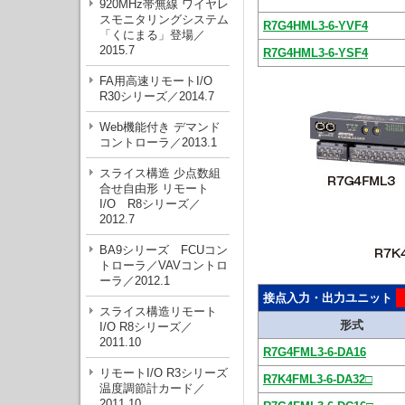
920MHz帯無線 ワイヤレ
スモニタリングシステム
R7G4HML3-6-YVF4
「くにまる」登場／
2015.7
R7G4HML3-6-YSF4
FA用高速リモートI/O
R30シリーズ／2014.7
Web機能付き デマンド
コントローラ／2013.1
スライス構造 少点数組
合せ自由形 リモート
I/O R8シリーズ／
2012.7
BA9シリーズ FCUコン
トローラ／VAVコントロ
ーラ／2012.1
接点入力・出力ユニット
スライス構造リモート
形式
I/O R8シリーズ／
2011.10
R7G4FML3-6-DA16
リモートI/O R3シリーズ
R7K4FML3-6-DA32□
温度調節計カード／
2011.10