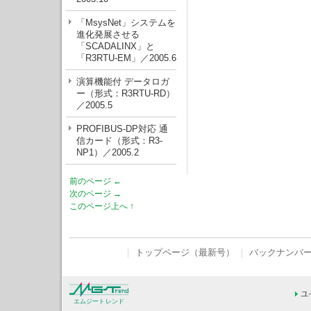
「MsysNet」システムを
進化発展させる
「SCADALINX」と
「R3RTU-EM」／2005.6
演算機能付 データロガ
ー（形式：R3RTU-RD）
／2005.5
PROFIBUS-DP対応 通
信カード（形式：R3-
NP1）／2005.2
前のページ ←
次のページ →
このページ上へ ↑
｜
トップページ（最新号）
｜
バックナンバ
エムジートレンド