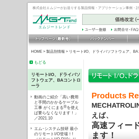
株式会社エムジーがお送りする製品情報・アプリケーション事例・計装豆
エムジートレンド
HOME
>
製品別情報
>
リモートI/O、ドライバソフトウェア、B
もどる
リモートI/O、ドライバソ
フトウェア、BAコントロ
ーラ
Products Re
動画のご紹介「高い費用
と手間のかかるケーブル
MECHATROLI
®
工事 がくにまる
を使え
ば要らなくなります！」
えば、
／2021.10
高速フィー
エム･システム技研 最小
ます！
のリモートI/O登場！!