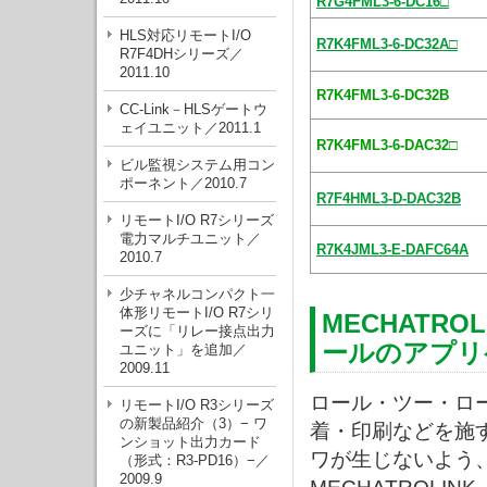
R7G4FML3-6-DC16□
HLS対応リモートI/O
R7K4FML3-6-DC32A□
R7F4DHシリーズ／
2011.10
R7K4FML3-6-DC32B
CC-Link－HLSゲートウ
ェイユニット／2011.1
R7K4FML3-6-DAC32□
ビル監視システム用コン
ポーネント／2010.7
R7F4HML3-D-DAC32B
リモートI/O R7シリーズ
電力マルチユニット／
R7K4JML3-E-DAFC64A
2010.7
少チャネルコンパクト一
体形リモートI/O R7シリ
MECHATR
ーズに「リレー接点出力
ールのアプリ
ユニット」を追加／
2009.11
ロール・ツー・ロ
リモートI/O R3シリーズ
の新製品紹介（3）− ワ
着・印刷などを施
ンショット出力カード
ワが生じないよう
（形式：R3-PD16）−／
2009.9