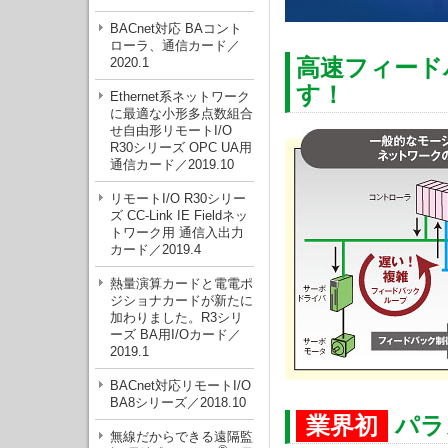
BACnet対応 BAコント
ローラ、通信カード／
2020.1
高速フィード
す！
Ethernet系ネットワーク
に最適な小形多点数組合
せ自由形リモートI/O
R30シリーズ OPC UA用
通信カード／2019.10
リモートI/O R30シリー
ズ CC-Link IE Fieldネッ
トワーク用 通信入出力
カード／2019.4
熱量演算カードと電電ポ
ジショナカードが新たに
加わりました。R3シリ
ーズ BA用I/Oカード／
2019.1
BACnet対応リモートI/O
BA8シリーズ／2018.10
業界初
パラ
無線だからできる遠隔監