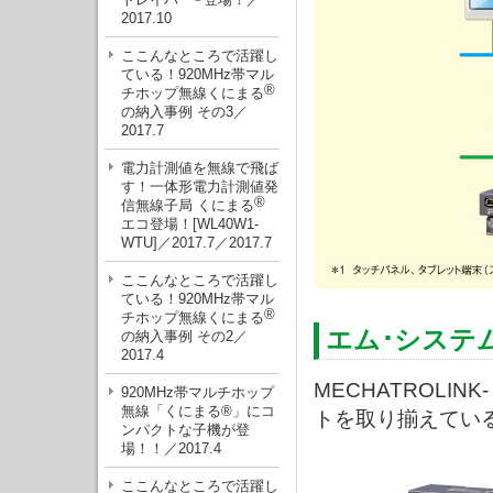
2017.10
ここんなところで活躍し
ている！920MHz帯マル
®
チホップ無線くにまる
の納入事例 その3／
2017.7
電力計測値を無線で飛ば
す！一体形電力計測値発
®
信無線子局 くにまる
エコ登場！[WL40W1-
WTU]／2017.7／2017.7
ここんなところで活躍し
ている！920MHz帯マル
®
チホップ無線くにまる
エム･システ
の納入事例 その2／
2017.4
MECHATROLI
920MHz帯マルチホップ
無線「くにまる®」にコ
トを取り揃えてい
ンパクトな子機が登
場！！／2017.4
ここんなところで活躍し