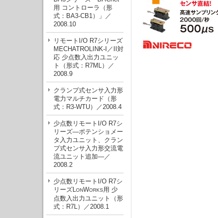
用 コントローラ（形
式：BA3-CB1）」／
2008.10
リモートI/O R7シリーズ
MECHATROLINK-I／II対
応 少点数入出力ユニッ
ト（形式：R7ML）／
2008.9
クランプ式センサ入力形
電力マルチカード（形
式：R3-WTU）／2008.4
少点数リモートI/O R7シ
リーズ—ポテンショメー
タ入力ユニット、クラン
プ式センサ入力形交流電
流ユニット追加—／
2008.2
少点数リモートI/O R7シ
リーズL
W
用 少
ON
ORKS
点数入出力ユニット（形
式：R7L）／2008.1