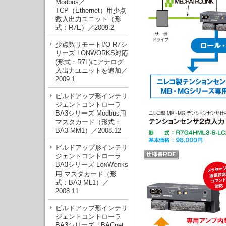
Modbus／
TCP（Ethernet）用少点
数入出力ユニット（形
式：R7E）／2009.2
少点数リモートI/O R7シ
リーズ LONWORKS対応
(形式：R7L)にアナログ
入出力ユニットを追加／
2009.1
ビルドアップ形インテリ
ジェントコントローラ
BA3シリーズ Modbus用
マスタカード（形式：
BA3-MM1）／2008.12
ビルドアップ形インテリ
ジェントコントローラ
BA3シリーズ L
W
ON
ORKS
用 マスタカード（形
式：BA3-ML1）／
2008.11
ビルドアップ形インテリ
ジェントコントローラ
BA3シリーズ「BACnet