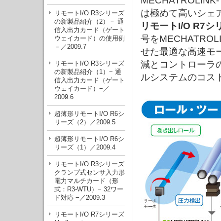
MECHATROL
は極めて高いシェ
リモートI/O R3シリーズ
の新製品紹介（2）－ 通
リモートI/O R7シ
信入出力カード（ゲート
号をMECHATR
ウェイカード）の使用例
－／2009.7
せた最適な高速モ
減とコントローラ
リモートI/O R3シリーズ
の新製品紹介（1）− 通
ルシステムのコス
信入出力カード（ゲート
ウェイカード）−／
2009.6
超薄形リモートI/O R6シ
リーズ（2）／2009.5
超薄形リモートI/O R6シ
リーズ（1）／2009.4
リモートI/O R3シリーズ
クランプ式センサ入力形
電力マルチカード（形
式：R3-WTU）− 32ワー
ド対応 −／2009.3
リモートI/O R7シリーズ