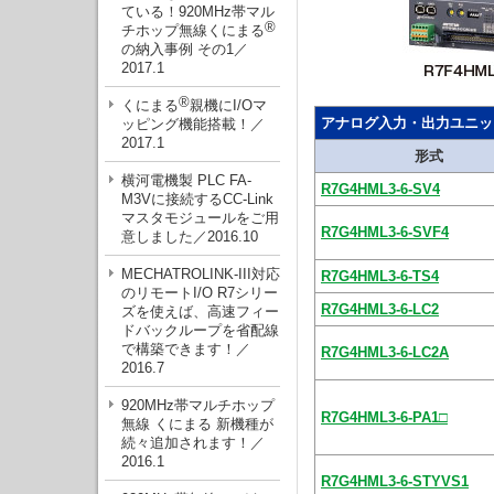
ている！920MHz帯マル
®
チホップ無線くにまる
の納入事例 その1／
2017.1
®
くにまる
親機にI/Oマ
アナログ入力・出力ユニッ
ッピング機能搭載！／
2017.1
形式
横河電機製 PLC FA-
R7G4HML3-6-SV4
M3Vに接続するCC-Link
マスタモジュールをご用
R7G4HML3-6-SVF4
意しました／2016.10
MECHATROLINK-III対応
R7G4HML3-6-TS4
のリモートI/O R7シリー
R7G4HML3-6-LC2
ズを使えば、高速フィー
ドバックループを省配線
で構築できます！／
R7G4HML3-6-LC2A
2016.7
920MHz帯マルチホップ
R7G4HML3-6-PA1□
無線 くにまる 新機種が
続々追加されます！／
2016.1
R7G4HML3-6-STYVS1