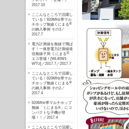
2017.10
ここんなところで活躍し
ている！920MHz帯マル
®
チホップ無線くにまる
の納入事例 その3／
2017.7
電力計測値を無線で飛ば
す！一体形電力計測値発
®
信無線子局 くにまる
エコ登場！[WL40W1-
WTU]／2017.7／2017.7
ここんなところで活躍し
ている！920MHz帯マル
®
チホップ無線くにまる
の納入事例 その2／
2017.4
920MHz帯マルチホップ
無線「くにまる®」にコ
ンパクトな子機が登
場！！／2017.4
ここんなところで活躍し