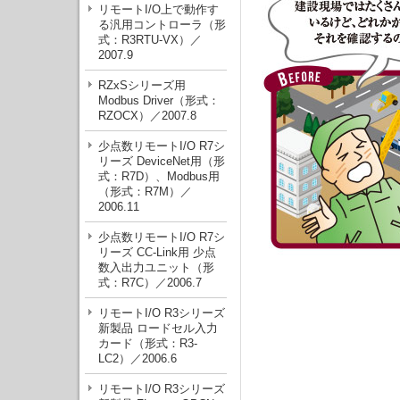
リモートI/O上で動作す
る汎用コントローラ（形
式：R3RTU-VX）／
2007.9
RZxSシリーズ用
Modbus Driver（形式：
RZOCX）／2007.8
少点数リモートI/O R7シ
リーズ DeviceNet用（形
式：R7D）、Modbus用
（形式：R7M）／
2006.11
少点数リモートI/O R7シ
リーズ CC-Link用 少点
数入出力ユニット（形
式：R7C）／2006.7
リモートI/O R3シリーズ
新製品 ロードセル入力
カード（形式：R3-
LC2）／2006.6
リモートI/O R3シリーズ