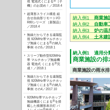
®
視 電池式くにまる
［子
機］のお奨め！／2018.4
超薄形スライス構造 組
納入例1
商業施
合せ自由形リモートI/O
R80シリーズ ［新製品］
納入例2
自動車
／2018.4
納入例3
炉の温
無線だからできる遠隔監
納入例4
土木建
視 920MHz帯マルチホッ
®
プ無線くにまる
の納入
事例 その5／2018.1
納入例1 適用分
スリープ動作型920MHz
商業施設の排
帯 マルチホップ無線機
®
器 電池式 くにまる
完
成！／2018.1
商業施設の雨水排
無線だからできる遠隔監
視 920MHz帯マルチホッ
®
プ無線くにまる
の納入
事例 その4／2017.10
920MHz帯マルチホップ
®
無線機器くにまる
を搭
載した積層形表示灯 パ
®
トレイバー
登場！／