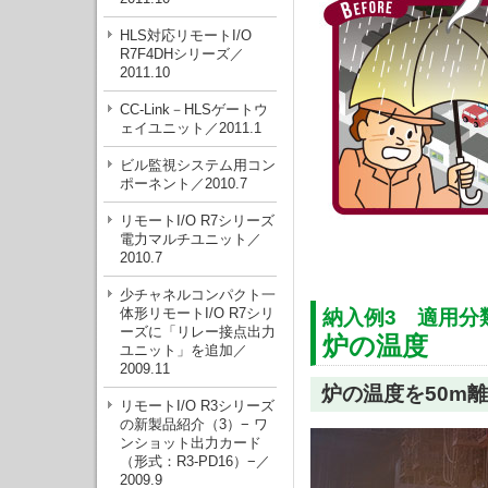
HLS対応リモートI/O
R7F4DHシリーズ／
2011.10
CC-Link－HLSゲートウ
ェイユニット／2011.1
ビル監視システム用コン
ポーネント／2010.7
リモートI/O R7シリーズ
電力マルチユニット／
2010.7
少チャネルコンパクト一
体形リモートI/O R7シリ
納入例3 適用分
ーズに「リレー接点出力
炉の温度
ユニット」を追加／
2009.11
炉の温度を50m
リモートI/O R3シリーズ
の新製品紹介（3）− ワ
ンショット出力カード
（形式：R3-PD16）−／
2009.9