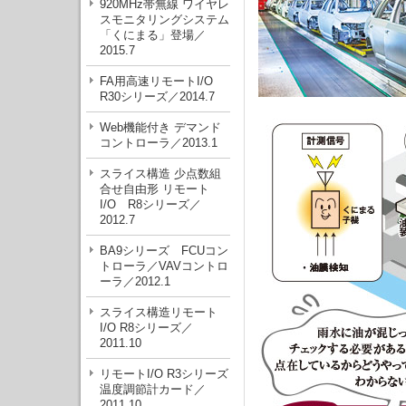
920MHz帯無線 ワイヤレ
スモニタリングシステム
「くにまる」登場／
2015.7
FA用高速リモートI/O
R30シリーズ／2014.7
Web機能付き デマンド
コントローラ／2013.1
スライス構造 少点数組
合せ自由形 リモート
I/O R8シリーズ／
2012.7
BA9シリーズ FCUコン
トローラ／VAVコントロ
ーラ／2012.1
スライス構造リモート
I/O R8シリーズ／
2011.10
リモートI/O R3シリーズ
温度調節計カード／
2011.10