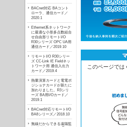
BACnet対応 BAコント
ローラ、通信カード／
2020.1
Ethernet系ネットワーク
に最適な小形多点数組合
せ自由形リモートI/O
R30シリーズ OPC UA用
通信カード／2019.10
リモートI/O R30シリー
ズ CC-Link IE Fieldネッ
トワーク用 通信入出力
このページでは
カード／2019.4
熱量演算カードと電電ポ
ジショナカードが新たに
加わりました。R3シリ
ーズ BA用I/Oカード／
2019.1
BACnet対応リモートI/O
BA8シリーズ／2018.10
無線だからできる遠隔監