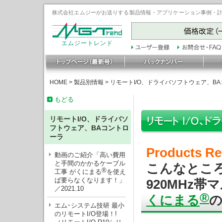
株式会社エムジーがお送りする製品情報・アプリケーション事例・計装豆
エムジートレンド
HOME
>
製品別情報
>
リモートI/O、ドライバソフトウェア、B
もどる
リモートI/O、ドライバソ
フトウェア、BAコントロ
ーラ
Products Re
動画のご紹介「高い費用
と手間のかかるケーブル
こんなとこ
®
工事 がくにまる
を使え
ば要らなくなります！」
920MHz
／2021.10
®
くにまる
の
エム･システム技研 最小
のリモートI/O登場！!