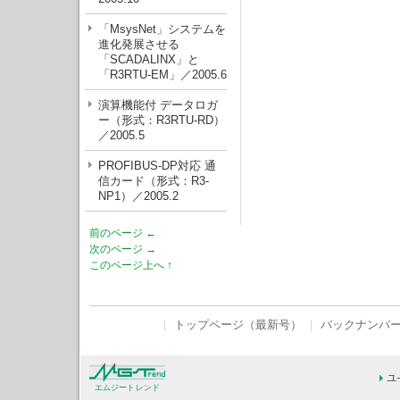
「MsysNet」システムを
進化発展させる
「SCADALINX」と
「R3RTU-EM」／2005.6
演算機能付 データロガ
ー（形式：R3RTU-RD）
／2005.5
PROFIBUS-DP対応 通
信カード（形式：R3-
NP1）／2005.2
前のページ ←
次のページ →
このページ上へ ↑
｜
トップページ（最新号）
｜
バックナンバ
エムジートレンド