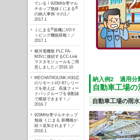
ている！920MHz帯マル
®
チホップ無線くにまる
の納入事例 その1／
2017.1
®
くにまる
親機にI/Oマ
ッピング機能搭載！／
2017.1
横河電機製 PLC FA-
M3Vに接続するCC-Link
マスタモジュールをご用
意しました／2016.10
MECHATROLINK-III対応
納入例2 適用分
のリモートI/O R7シリー
自動車工場の
ズを使えば、高速フィー
ドバックループを省配線
で構築できます！／
自動車工場の雨水
2016.7
920MHz帯マルチホップ
無線 くにまる 新機種が
続々追加されます！／
2016.1