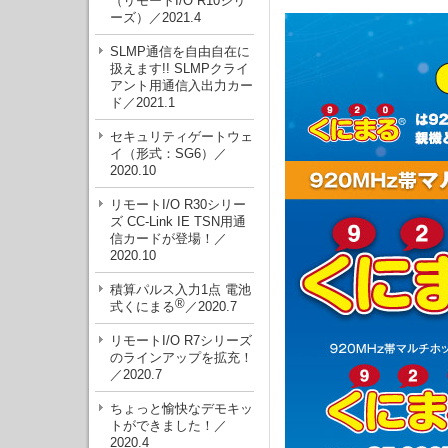
（リモートI/O R10シリ
ーズ）／2021.4
SLMP通信を自由自在に
扱えます!! SLMPクライ
アント用通信入出力カー
ド／2021.1
セキュリティゲートウェ
イ（形式：SG6）／
2020.10
リモートI/O R30シリー
ズ CC-Link IE TSN用通
信カードが登場！／
2020.10
積算パルス入力1点 電池
®
式くにまる
／2020.7
リモートI/O R7シリーズ
のラインアップを拡充！
／2020.7
ちょっと愉快なデモキッ
トができました！／
2020.4