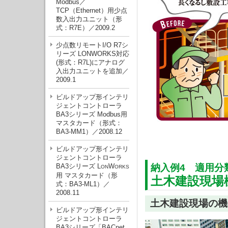
Modbus／
TCP（Ethernet）用少点
数入出力ユニット（形
式：R7E）／2009.2
少点数リモートI/O R7シ
リーズ LONWORKS対応
(形式：R7L)にアナログ
入出力ユニットを追加／
2009.1
ビルドアップ形インテリ
ジェントコントローラ
BA3シリーズ Modbus用
マスタカード（形式：
BA3-MM1）／2008.12
ビルドアップ形インテリ
ジェントコントローラ
BA3シリーズ L
W
納入例4 適用分
ON
ORKS
用 マスタカード（形
土木建設現場
式：BA3-ML1）／
2008.11
土木建設現場の機
ビルドアップ形インテリ
ジェントコントローラ
BA3シリーズ「BACnet