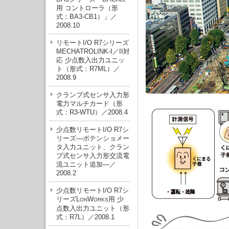
用 コントローラ（形
式：BA3-CB1）」／
2008.10
リモートI/O R7シリーズ
MECHATROLINK-I／II対
応 少点数入出力ユニッ
ト（形式：R7ML）／
2008.9
クランプ式センサ入力形
電力マルチカード（形
式：R3-WTU）／2008.4
少点数リモートI/O R7シ
リーズ—ポテンショメー
タ入力ユニット、クラン
プ式センサ入力形交流電
流ユニット追加—／
2008.2
少点数リモートI/O R7シ
リーズL
W
用 少
ON
ORKS
点数入出力ユニット（形
式：R7L）／2008.1