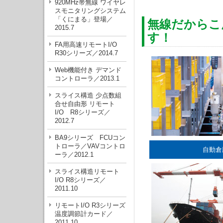
920MHz帯無線 ワイヤレ
スモニタリングシステム
「くにまる」登場／
無線だからこ
2015.7
す！
FA用高速リモートI/O
R30シリーズ／2014.7
Web機能付き デマンド
コントローラ／2013.1
スライス構造 少点数組
合せ自由形 リモート
I/O R8シリーズ／
2012.7
BA9シリーズ FCUコン
トローラ／VAVコントロ
自動倉
ーラ／2012.1
スライス構造リモート
I/O R8シリーズ／
2011.10
リモートI/O R3シリーズ
温度調節計カード／
2011.10