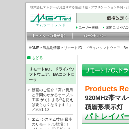
株式会社エムジーがお送りする製品情報・アプリケーション事例・計装豆
エムジートレンド
HOME
>
製品別情報
>
リモートI/O、ドライバソフトウェア、B
もどる
リモートI/O、ドライバソ
フトウェア、BAコントロ
ーラ
Products Re
動画のご紹介「高い費用
と手間のかかるケーブル
920MHz帯
®
工事 がくにまる
を使え
ば要らなくなります！」
積層形表示灯
／2021.10
パトレイバ
エム･システム技研 最小
のリモートI/O登場！!