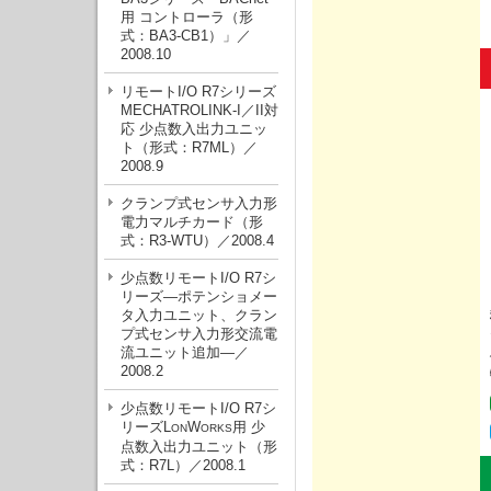
用 コントローラ（形
式：BA3-CB1）」／
2008.10
リモートI/O R7シリーズ
MECHATROLINK-I／II対
応 少点数入出力ユニッ
ト（形式：R7ML）／
2008.9
クランプ式センサ入力形
電力マルチカード（形
式：R3-WTU）／2008.4
少点数リモートI/O R7シ
リーズ—ポテンショメー
タ入力ユニット、クラン
プ式センサ入力形交流電
流ユニット追加—／
2008.2
少点数リモートI/O R7シ
リーズL
W
用 少
ON
ORKS
点数入出力ユニット（形
式：R7L）／2008.1