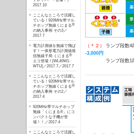
2017.10
基
ここんなところで活躍し
ている！920MHz帯マル
®
チホップ無線くにまる
の納入事例 その3／
基
2017.7
（＊２）
ランプ段数4
電力計測値を無線で飛ば
す！一体形電力計測値発
-3,000円
®
信無線子局 くにまる
ランプ段数1
エコ登場！[WL40W1-
WTU]／2017.7／2017.7
ここんなところで活躍し
ている！920MHz帯マル
®
チホップ無線くにまる
の納入事例 その2／
2017.4
920MHz帯マルチホップ
無線「くにまる®」にコ
ンパクトな子機が登
場！！／2017.4
ここんなところで活躍し