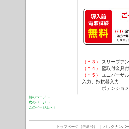
（＊３）
スリーブア
（＊４）
壁取付金具
（＊５）
ユニバーサル
入力、抵抗器入力、
ポテンショメー
前のページ ←
次のページ →
このページ上へ ↑
｜
トップページ（最新号）
｜
バックナンバ