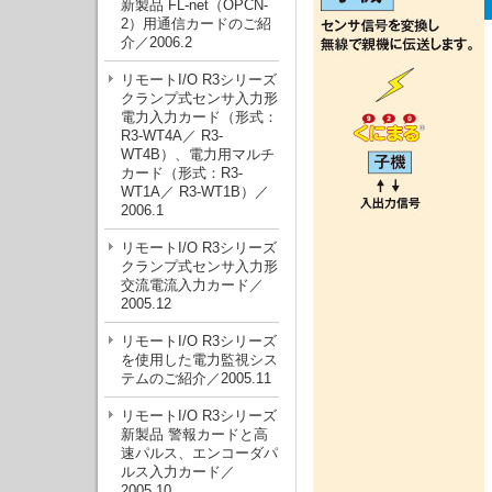
新製品 FL-net（OPCN-
2）用通信カードのご紹
介／2006.2
リモートI/O R3シリーズ
クランプ式センサ入力形
電力入力カード（形式：
R3-WT4A／ R3-
WT4B）、電力用マルチ
カード（形式：R3-
WT1A／ R3-WT1B）／
2006.1
リモートI/O R3シリーズ
クランプ式センサ入力形
交流電流入力カード／
2005.12
リモートI/O R3シリーズ
を使用した電力監視シス
テムのご紹介／2005.11
リモートI/O R3シリーズ
新製品 警報カードと高
速パルス、エンコーダパ
ルス入力カード／
2005.10