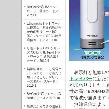
BACnet対応 BAコント
ローラ、通信カード／
2020.1
Ethernet系ネットワーク
に最適な小形多点数組合
せ自由形リモートI/O
R30シリーズ OPC UA用
通信カード／2019.10
リモートI/O R30シリー
ズ CC-Link IE Fieldネッ
トワーク用 通信入出力
カード／2019.4
熱量演算カードと電電ポ
表示灯と無線LA
ジショナカードが新たに
加わりました。R3シリ
トレイバー
に新た
ーズ BA用I/Oカード／
が加わりました。
2019.1
性の高い920MH
BACnet対応リモートI/O
で電波が届きます
BA8シリーズ／2018.10
無線通信により、
無線だからできる遠隔監