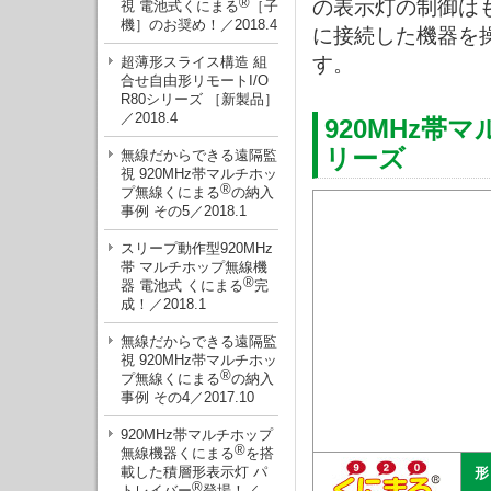
®
の表示灯の制御はも
視 電池式くにまる
［子
機］のお奨め！／2018.4
に接続した機器を
す。
超薄形スライス構造 組
合せ自由形リモートI/O
R80シリーズ ［新製品］
／2018.4
920MHz帯
リーズ
無線だからできる遠隔監
視 920MHz帯マルチホッ
®
プ無線くにまる
の納入
事例 その5／2018.1
スリープ動作型920MHz
帯 マルチホップ無線機
®
器 電池式 くにまる
完
成！／2018.1
無線だからできる遠隔監
視 920MHz帯マルチホッ
®
プ無線くにまる
の納入
事例 その4／2017.10
920MHz帯マルチホップ
®
無線機器くにまる
を搭
載した積層形表示灯 パ
®
トレイバー
登場！／