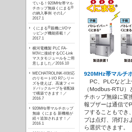
ている！920MHz帯マル
®
チホップ無線くにまる
の納入事例 その1／
2017.1
®
くにまる
親機にI/Oマ
ッピング機能搭載！／
2017.1
横河電機製 PLC FA-
M3Vに接続するCC-Link
マスタモジュールをご用
意しました／2016.10
920MHz帯マル
MECHATROLINK-III対応
のリモートI/O R7シリー
PC、PLCなど上
ズを使えば、高速フィー
ドバックループを省配線
（Modbus-RT
で構築できます！／
チホップ無線に変
2016.7
報ブザーは通信でP
920MHz帯マルチホップ
フすることもでき、
無線 くにまる 新機種が
続々追加されます！／
プは点灯、消灯お
2016.1
ら選択できます。