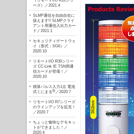
（リモートI/O R10シリ
ーズ）／2021.4
SLMP通信を自由自在に
扱えます!! SLMPクライ
アント用通信入出力カー
ド／2021.1
セキュリティゲートウェ
イ（形式：SG6）／
2020.10
リモートI/O R30シリー
ズ CC-Link IE TSN用通
信カードが登場！／
2020.10
積算パルス入力1点 電池
®
式くにまる
／2020.7
リモートI/O R7シリーズ
のラインアップを拡充！
／2020.7
ちょっと愉快なデモキッ
トができました！／
2020.4