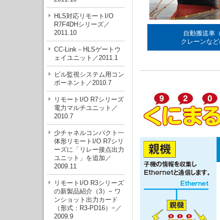
HLS対応リモートI/O
R7F4DHシリーズ／
2011.10
自動搬送車（
クレーンなど
CC-Link－HLSゲートウ
ェイユニット／2011.1
ビル監視システム用コン
ポーネント／2010.7
リモートI/O R7シリーズ
電力マルチユニット／
2010.7
少チャネルコンパクト一
体形リモートI/O R7シリ
ーズに「リレー接点出力
ユニット」を追加／
2009.11
リモートI/O R3シリーズ
の新製品紹介（3）− ワ
ンショット出力カード
（形式：R3-PD16）−／
2009.9