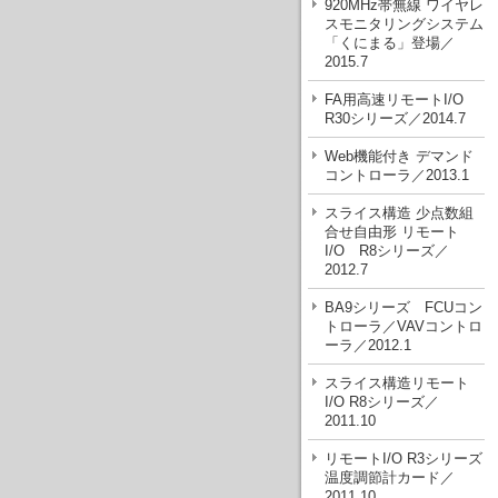
920MHz帯無線 ワイヤレ
スモニタリングシステム
「くにまる」登場／
2015.7
FA用高速リモートI/O
R30シリーズ／2014.7
Web機能付き デマンド
コントローラ／2013.1
スライス構造 少点数組
合せ自由形 リモート
I/O R8シリーズ／
2012.7
BA9シリーズ FCUコン
トローラ／VAVコントロ
ーラ／2012.1
スライス構造リモート
I/O R8シリーズ／
2011.10
リモートI/O R3シリーズ
温度調節計カード／
2011.10