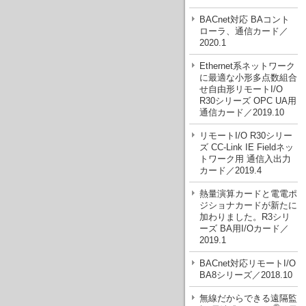
BACnet対応 BAコント
ローラ、通信カード／
2020.1
Ethernet系ネットワーク
に最適な小形多点数組合
せ自由形リモートI/O
R30シリーズ OPC UA用
通信カード／2019.10
リモートI/O R30シリー
ズ CC-Link IE Fieldネッ
トワーク用 通信入出力
カード／2019.4
熱量演算カードと電電ポ
ジショナカードが新たに
加わりました。R3シリ
ーズ BA用I/Oカード／
2019.1
BACnet対応リモートI/O
BA8シリーズ／2018.10
無線だからできる遠隔監