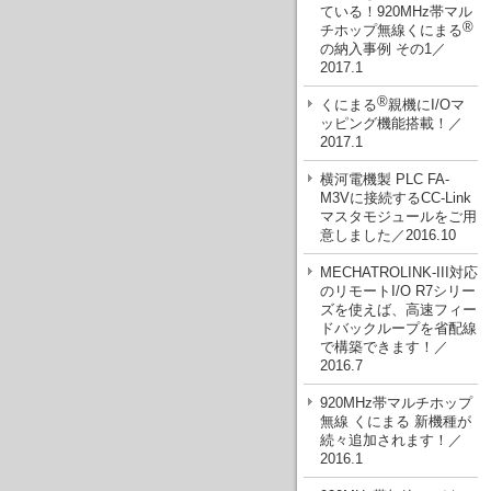
ている！920MHz帯マル
®
チホップ無線くにまる
の納入事例 その1／
2017.1
®
くにまる
親機にI/Oマ
ッピング機能搭載！／
2017.1
横河電機製 PLC FA-
M3Vに接続するCC-Link
マスタモジュールをご用
意しました／2016.10
MECHATROLINK-III対応
のリモートI/O R7シリー
ズを使えば、高速フィー
ドバックループを省配線
で構築できます！／
2016.7
920MHz帯マルチホップ
無線 くにまる 新機種が
続々追加されます！／
2016.1