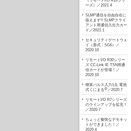
（リモートI/O R10シリ
ーズ）／2021.4
SLMP通信を自由自在に
扱えます!! SLMPクライ
アント用通信入出力カー
ド／2021.1
セキュリティゲートウェ
イ（形式：SG6）／
2020.10
リモートI/O R30シリー
ズ CC-Link IE TSN用通
信カードが登場！／
2020.10
積算パルス入力1点 電池
®
式くにまる
／2020.7
リモートI/O R7シリーズ
のラインアップを拡充！
／2020.7
ちょっと愉快なデモキッ
トができました！／
2020.4