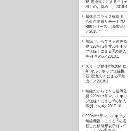
®
視 電池式くにまる
［子
機］のお奨め！／2018.4
超薄形スライス構造 組
合せ自由形リモートI/O
R80シリーズ ［新製品］
／2018.4
無線だからできる遠隔監
視 920MHz帯マルチホッ
®
プ無線くにまる
の納入
事例 その5／2018.1
スリープ動作型920MHz
帯 マルチホップ無線機
®
器 電池式 くにまる
完
成！／2018.1
無線だからできる遠隔監
視 920MHz帯マルチホッ
®
プ無線くにまる
の納入
事例 その4／2017.10
920MHz帯マルチホップ
®
無線機器くにまる
を搭
載した積層形表示灯 パ
®
トレイバー
登場！／