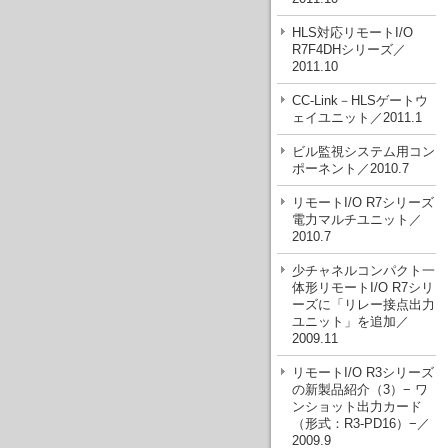
HLS対応リモートI/O
R7F4DHシリーズ／
2011.10
CC-Link－HLSゲートウ
ェイユニット／2011.1
ビル監視システム用コン
ポーネント／2010.7
リモートI/O R7シリーズ
電力マルチユニット／
2010.7
少チャネルコンパクト一
体形リモートI/O R7シリ
ーズに「リレー接点出力
ユニット」を追加／
2009.11
リモートI/O R3シリーズ
の新製品紹介（3）− ワ
ンショット出力カード
（形式：R3-PD16）−／
2009.9