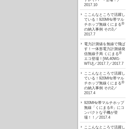
2017.10
ここんなところで活躍し
ている！920MHz帯マル
®
チホップ無線くにまる
の納入事例 その3／
2017.7
電力計測値を無線で飛ば
す！一体形電力計測値発
®
信無線子局 くにまる
エコ登場！[WL40W1-
WTU]／2017.7／2017.7
ここんなところで活躍し
ている！920MHz帯マル
®
チホップ無線くにまる
の納入事例 その2／
2017.4
920MHz帯マルチホップ
無線「くにまる®」にコ
ンパクトな子機が登
場！！／2017.4
ここんなところで活躍し