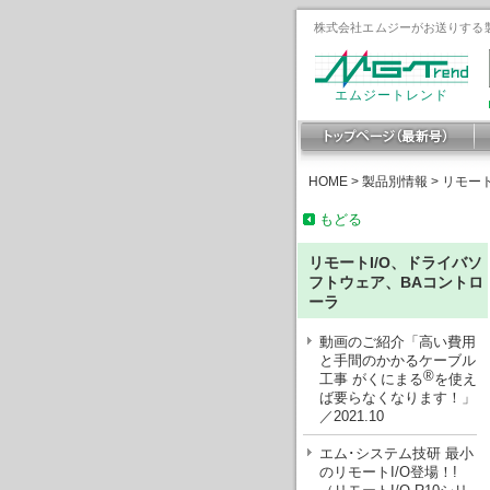
株式会社エムジーがお送りする製
エムジートレンド
HOME
>
製品別情報
>
リモート
もどる
リモートI/O、ドライバソ
フトウェア、BAコントロ
ーラ
動画のご紹介「高い費用
と手間のかかるケーブル
®
工事 がくにまる
を使え
ば要らなくなります！」
／2021.10
エム･システム技研 最小
のリモートI/O登場！!