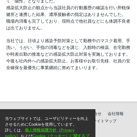
て「陽性」となりました。
感染拡大防止の観点から当該社員の行動履歴の確認を行い所轄保
健所と連携した結果、濃厚接触者の指定はありませんでした。
職場内消毒も完了しており、現時点で他社員などにも体調不良者
は出ておりません。
当社では、日頃より感染予防対策として勤務中のマスク着用、手
洗い、うがい、手指の消毒などを講じ、入館時の検温、在宅勤務
や時差出勤の推進などの感染拡大防止対策を実施しております。
今後も社内外への感染拡大防止、お客様やお取引先様、社員の安
全確保を最優先に事業継続に努めてまいります。
製品紹介
ダウンロード
サポート・お問合せ
会社情報
当ウェブサイトでは、ユーザビリティーを向上
個人情報保護方針
ご注文に際して
サイトマップ
させるためにCookieを使用しています。
詳しくは、
個人情報保護方針（Privacy
policy）
および
Cookie（クッキー）に関するブ