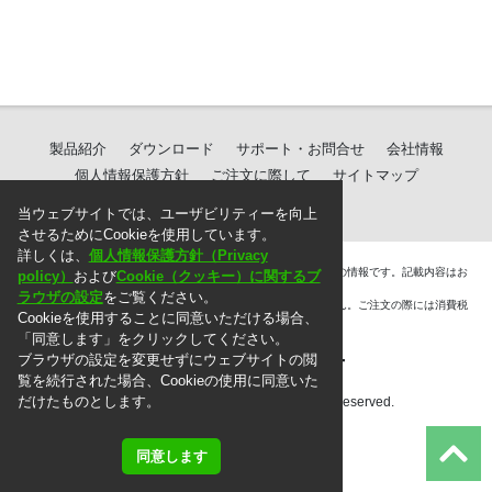
製品紹介
ダウンロード
サポート・お問合せ
会社情報
個人情報保護方針
ご注文に際して
サイトマップ
当ウェブサイトでは、ユーザビリティーを向上
させるためにCookieを使用しています。
詳しくは、
個人情報保護方針（Privacy
＊. 本ウェブサイト上に掲載されている情報は、掲載した時点での情報です。記載内容はお
policy）
および
Cookie（クッキー）に関するブ
断りなしに変更することがありますのでご了承ください。
ラウザの設定
をご覧ください。
＊. 本ウェブサイト上の表示価格には消費税は含まれておりません。ご注文の際には消費税
Cookieを使用することに同意いただける場合、
を別途頂戴いたします。
「同意します」をクリックしてください。
ブラウザの設定を変更せずにウェブサイトの閲
覧を続行された場合、Cookieの使用に同意いた
だけたものとします。
Copyright © 2010 MG Co., Ltd. All rights reserved.
同意します