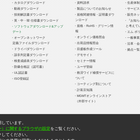
・カタログダウンロード
・資料請求
・生産体制
・動画ダウンロード
・製品についてのお知らせ
・サービス
・技術解説書ダウンロード
・規格関連情報・証明書ダウ
・販売ネッ
ンロード
・英・中・韓 仕様書ダウンロード
・『お知ら
・規格・RoHS・グリーン情
と考えて
・ソフトウェアダウンロード&アップ
報
デート
・エム ポ
・オンライン価格照会
・オープンネットワーク
・一般事業
定義ファイルダウンロード
・出荷品情報照会
・沿革・会
・ドライバダウンロード
・目盛板作成ツール
・拠点一覧
・該非判定書ダウンロード
・デモサイト
・検査成績表ダウンロード
・セミナー情報
・防爆合格証（認可書）
・ユーザ登録
・UL認証書
・救済ワイド補償サービスに
ついて
・ISO登録証
・コーティング剤について
・計装豆知識
・MGMTオンラインストア
（外部サイト）
時点での情報です。記載内容はお断りなしに変更することがありますのでご了承ください。
用しています。
りません。ご注文の際には消費税を別途頂戴いたします。
ッキー）に関するブラウザの設定
をご覧ください。
クしてください。