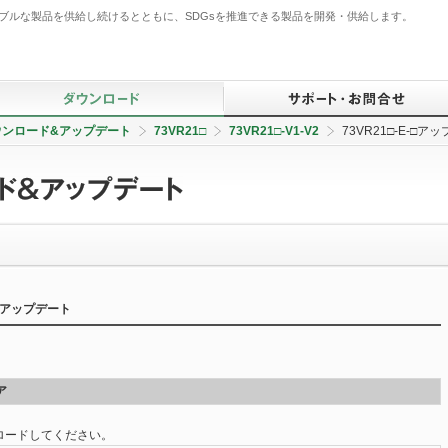
ブルな製品を供給し続けるとともに、SDGsを推進できる製品を開発・供給します。
ウンロード&アップデート
73VR21□
73VR21□-V1-V2
73VR21□-E-□ア
仕様書ダウンロード検索
BA・省エネ監視システム用
ご注文に際して
ご挨拶
オープンネットワーク
コンポーネント
定義ファイルダウンロード
仕様書一括ダウンロード
よくあるご質問（FAQ）
品質管理体制
ソフトウェア（SCADA）
ドライバダウンロード
カタログダウンロード
資料請求
生産体制
PID制御コンポーネント
該非判定書ダウンロード
動画ダウンロード
製品についてのお知らせ
サービス
テレメータ・Webロガー
検査成績表ダウンロード
技術解説書ダウンロード
規格関連情報・証明書ダウンロード
販売ネットワーク
アアップデート
IoT関連
防爆合格証（認可書）
英・中・韓 仕様書ダウンロード
規格・RoHS・グリーン情報
無線機器
UL認証書
ソフトウェアダウンロード&アップデー
オンライン価格照会
ト
操作部コンポーネント
ISO登録証
出荷品情報照会
ア
避雷器（アレスタ）
ンロードしてください。
センサ