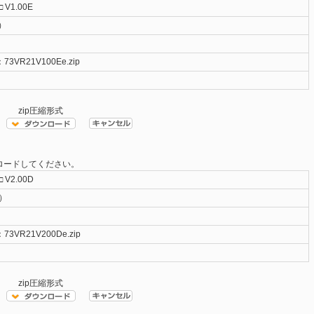
□ V1.00E
LED照明・紫外LED
語）
PID実習セット・その他
3VR21V100Ee.zip
zip圧縮形式
ンロードしてください。
□ V2.00D
語）
3VR21V200De.zip
zip圧縮形式