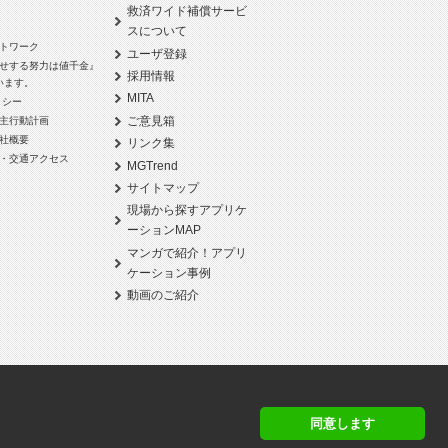
救済ワイド補償サービ
スについて
トワーク
ユーザ登録
せする努力は値千金』
採用情報
います。
MITA
リシー
ご意見箱
主行動計画
社概要
リンク集
・交通アクセス
MGTrend
サイトマップ
現場から探すアプリケ
ーションMAP
マンガで紹介！アプリ
ケーション事例
動画のご紹介
同意します