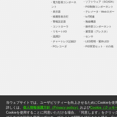
・ソフトウェア（SCADA）
・電力監視コンポーネ
ント
・PID制御コンポーネント
・表示器
・テレメータ・Webロガー
・積層形表示灯
・IoT関連
・警報設定器
・無線機器
・コントローラ
・操作部コンポーネント
・リモートI/O
・避雷器（アレスタ）
・温調計
・センサ
・チャートレス記録計
・LED照明・紫外LED
・PCレコーダ
・PID実習セット・その他
＊. 本ウェブサイト上に掲載されている情報は、掲載した
当ウェブサイトでは、ユーザビリティーを向上させるためにCookieを使
＊. 本ウェブサイト上の表示価格には消費税は含まれてお
詳しくは、
個人情報保護方針（Privacy policy）
および
Cookie（ク
Cookieを使用することに同意いただける場合、「同意します」をクリッ