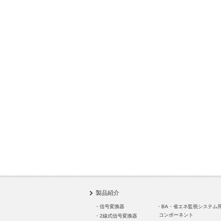
製品紹介
・信号変換器
・BA・省エネ監視システム
コンポーネント
・2線式信号変換器