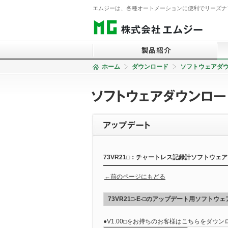
エムジーは、各種オートメーションに便利でリーズナ
ホーム
ダウンロード
ソフトウェアダ
信号変換器
2線式信号変換器
電力監視コンポーネント
表示器
積層形表示灯
73VR21□：チャートレス記録計ソフトウェ
警報設定器
←前のページにもどる
コントローラ
リモートI/O
73VR21□-E-□のアップデート用ソフトウェ
温調計
●V1.00□をお持ちのお客様はこちらをダウ
チャートレス記録計