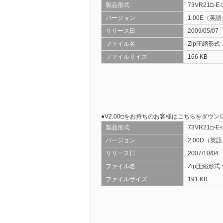
製品形式
73VR21□-E-
PCレコーダ
バージョン
1.00E（英
リリース日
2009/05/07
ファイル名
Zip圧縮形式：7
ファイルサイズ
166 KB
●
V2.00□をお持ちのお客様はこちらをダウ
製品形式
73VR21□-E-
バージョン
2.00D（英
リリース日
2007/10/04
ファイル名
Zip圧縮形式：7
ファイルサイズ
191 KB