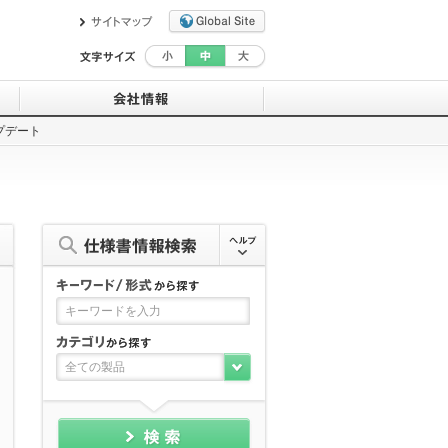
ップデート
目盛板作成ツール
『お知らせする努力は値千金』と考えて
います。
デモサイト
エム ポリシー
セミナー情報
一般事業主行動計画
ユーザ登録
沿革・会社概要
救済ワイド補償サービスについて
拠点一覧・交通アクセス
コーティング剤について
計装豆知識
全ての製品
MGMTオンラインストア（外部サイト）