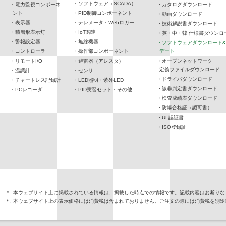
・ソフトウェア（SCADA）
・電力監視コンポーネ
・カタログダウンロード
ント
・PID制御コンポーネント
・動画ダウンロード
・表示器
・テレメータ・Webロガー
・技術解説書ダウンロード
・積層形表示灯
・IoT関連
・英・中・韓 仕様書ダウンロ
・警報設定器
・無線機器
・ソフトウェアダウンロード
・コントローラ
・操作部コンポーネント
デート
・リモートI/O
・避雷器（アレスタ）
・オープンネットワーク
定義ファイルダウンロード
・温調計
・センサ
・ドライバダウンロード
・チャートレス記録計
・LED照明・紫外LED
・該非判定書ダウンロード
・PCレコーダ
・PID実習セット・その他
・検査成績表ダウンロード
・防爆合格証（認可書）
・UL認証書
・ISO登録証
＊. 本ウェブサイト上に掲載されている情報は、掲載した時点での情報です。記載内容はお断り
＊. 本ウェブサイト上の表示価格には消費税は含まれておりません。ご注文の際には消費税を別