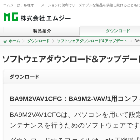
エムジーは、各種オートメーションに便利でリーズナブルな製品を供給し続けるとともに
ホーム
ダウンロード
ソフトウェアダウンロード&アップデート
BA
信号変換器
仕様書ダウンロード検索
BA・省エネ監視システム
コンポーネント
2線式信号変換器
仕様書一括ダウンロード
ソフトウェア（SCADA）
電力監視コンポーネント
カタログダウンロード
PID制御コンポーネント
表示器
動画ダウンロード
テレメータ・Webロガー
積層形表示灯
技術解説書ダウンロード
BA9M2VAV1CFG：BA9M2-VAV/1
IoT関連
警報設定器
英・中・韓 仕様書ダウン
無線機器
コントローラ
ソフトウェアダウンロード
BA9M2VAV1CFGは、パソコンを用いて
ト
操作部コンポーネント
リモートI/O
ンテナンスを行うためのソフトウェアです
避雷器（アレスタ）
温調計
センサ
チャートレス記録計