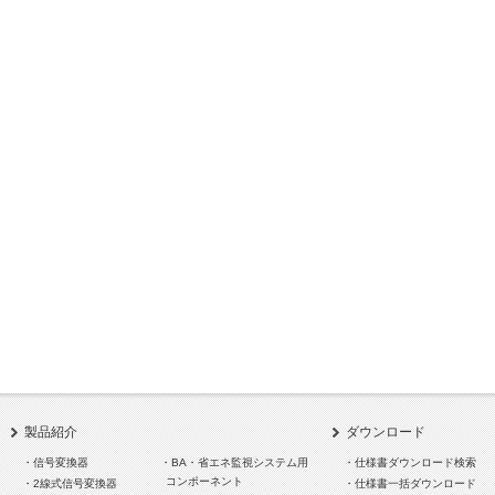
製品紹介
ダウンロード
・信号変換器
・BA・省エネ監視システム用
・仕様書ダウンロード検索
コンポーネント
・2線式信号変換器
・仕様書一括ダウンロード