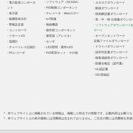
・ソフトウェア（SCADA）
・電力監視コンポーネ
・カタログダウンロード
ント
・PID制御コンポーネント
・動画ダウンロード
・表示器
・テレメータ・Webロガー
・技術解説書ダウンロード
・積層形表示灯
・IoT関連
・英・中・韓 仕様書ダウンロ
・警報設定器
・無線機器
・ソフトウェアダウンロード
・コントローラ
・操作部コンポーネント
デート
・リモートI/O
・避雷器（アレスタ）
・オープンネットワーク
定義ファイルダウンロード
・温調計
・センサ
・ドライバダウンロード
・チャートレス記録計
・LED照明・紫外LED
・該非判定書ダウンロード
・PCレコーダ
・PID実習セット・その他
・検査成績表ダウンロード
・防爆合格証（認可書）
・UL認証書
・ISO登録証
＊. 本ウェブサイト上に掲載されている情報は、掲載した時点での情報です。記載内容はお断り
＊. 本ウェブサイト上の表示価格には消費税は含まれておりません。ご注文の際には消費税を別