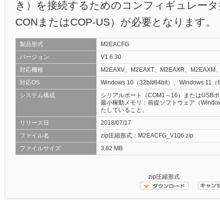
き）を接続するためのコンフィギュレータ接
CONまたはCOP-US）が必要となります。
製品形式
M2EACFG
バージョン
V1.6.30
対応機種
M2EAXV、M2EAXT、M2EAXR、M2EAXM
対応OS
Windows 10（32bit/64bit）、Windows 11（
システム構成
シリアルポート（COM1～16）またはUSB
最小稼動メモリ：前提ソフトウェア（Wind
たしていること。
リリース日
2018/07/17
ファイル名
zip圧縮形式：M2EACFG_V106.zip
ファイルサイズ
3.82 MB
zip圧縮形式