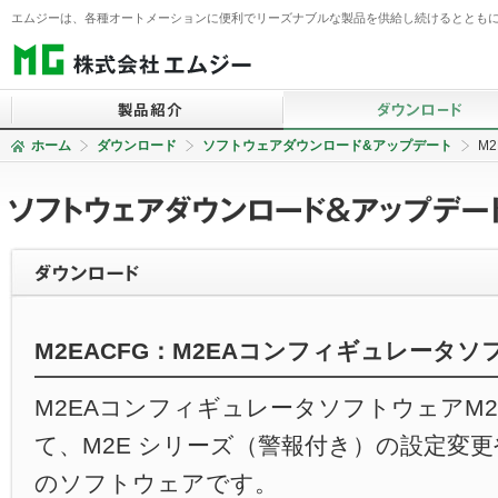
エムジーは、各種オートメーションに便利でリーズナブルな製品を供給し続けるとともに
ホーム
ダウンロード
ソフトウェアダウンロード&アップデート
M2
信号変換器
仕様書ダウンロード検索
BA・省エネ監視システム
コンポーネント
2線式信号変換器
仕様書一括ダウンロード
ソフトウェア（SCADA）
電力監視コンポーネント
カタログダウンロード
PID制御コンポーネント
表示器
動画ダウンロード
テレメータ・Webロガー
積層形表示灯
技術解説書ダウンロード
M2EACFG：M2EAコンフィギュレータ
IoT関連
警報設定器
英・中・韓 仕様書ダウン
無線機器
コントローラ
ソフトウェアダウンロード
M2EAコンフィギュレータソフトウェアM2
ト
操作部コンポーネント
リモートI/O
て、M2E シリーズ（警報付き）の設定変
避雷器（アレスタ）
温調計
のソフトウェアです。
センサ
チャートレス記録計