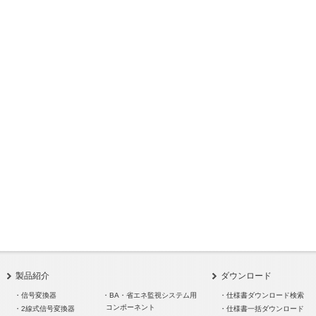
製品紹介
ダウンロード
・信号変換器
・BA・省エネ監視システム用
・仕様書ダウンロード検索
コンポーネント
・2線式信号変換器
・仕様書一括ダウンロード