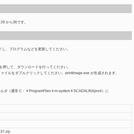
LED照明・紫外LED
PID実習セット・その他
 29 から36です。
ドし、プログラムなどを更新してください。
タンを押して、ダウンロードを行ってください。
.zipファイルをダブルクリックしてください。printimage.exe が生成されます。
（通常 C：￥ProgramFiles￥m-system￥SCADALINXpro4）に
。
37.zip