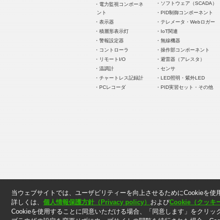
・ソフトウェア（SCADA）
・電力監視コンポーネ
ント
・PID制御コンポーネント
・表示器
・テレメータ・Webロガー
・積層形表示灯
・IoT関連
・警報設定器
・無線機器
・コントローラ
・操作部コンポーネント
・リモートI/O
・避雷器（アレスタ）
・温調計
・センサ
・チャートレス記録計
・LED照明・紫外LED
・PCレコーダ
・PID実習セット・その他
＊. 本ウェブサイト上に掲載されている情報は、掲載した
当ウェブサイトでは、ユーザビリティーを向上させるためにCookieを使
＊. 本ウェブサイト上の表示価格には消費税は含まれてお
詳しくは、
個人情報保護方針（Privacy policy）
および
Cookie（ク
Cookieを使用することに同意いただける場合、「同意します」をクリッ