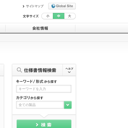
目盛板作成ツール
『お知らせする努力は値千金』と考えて
います。
デモサイト
エム ポリシー
セミナー情報
一般事業主行動計画
ユーザ登録
沿革・会社概要
救済ワイド補償サービスについて
拠点一覧・交通アクセス
コーティング剤について
計装豆知識
全ての製品
MGMTオンラインストア（外部サイト）