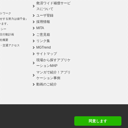
救済ワイド補償サービ
スについて
トワーク
ユーザ登録
せする努力は値千金』
採用情報
います。
MITA
リシー
ご意見箱
主行動計画
社概要
リンク集
・交通アクセス
MGTrend
サイトマップ
現場から探すアプリケ
ーションMAP
マンガで紹介！アプリ
ケーション事例
動画のご紹介
同意します