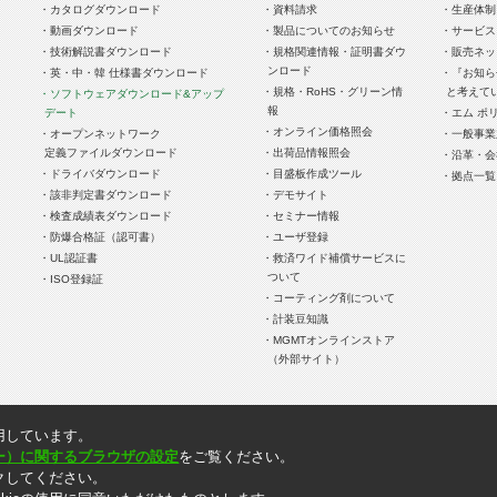
・カタログダウンロード
・資料請求
・生産体制
・動画ダウンロード
・製品についてのお知らせ
・サービス
・技術解説書ダウンロード
・規格関連情報・証明書ダウ
・販売ネッ
ンロード
・英・中・韓 仕様書ダウンロード
・『お知ら
・規格・RoHS・グリーン情
と考えて
・ソフトウェアダウンロード&アップ
報
デート
・エム ポ
・オンライン価格照会
・オープンネットワーク
・一般事業
定義ファイルダウンロード
・出荷品情報照会
・沿革・会
・ドライバダウンロード
・目盛板作成ツール
・拠点一覧
・該非判定書ダウンロード
・デモサイト
・検査成績表ダウンロード
・セミナー情報
・防爆合格証（認可書）
・ユーザ登録
・UL認証書
・救済ワイド補償サービスに
ついて
・ISO登録証
・コーティング剤について
・計装豆知識
・MGMTオンラインストア
（外部サイト）
時点での情報です。記載内容はお断りなしに変更することがありますのでご了承ください。
用しています。
りません。ご注文の際には消費税を別途頂戴いたします。
ッキー）に関するブラウザの設定
をご覧ください。
クしてください。