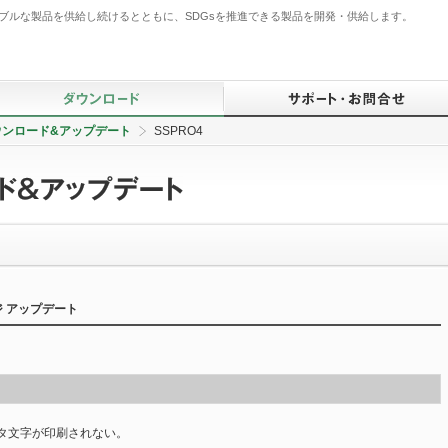
ブルな製品を供給し続けるとともに、SDGsを推進できる製品を開発・供給します。
ウンロード&アップデート
SSPRO4
仕様書ダウンロード検索
BA・省エネ監視システム用
ご注文に際して
ご挨拶
オープンネットワーク
コンポーネント
定義ファイルダウンロード
仕様書一括ダウンロード
よくあるご質問（FAQ）
品質管理体制
ソフトウェア（SCADA）
ドライバダウンロード
カタログダウンロード
資料請求
生産体制
PID制御コンポーネント
該非判定書ダウンロード
動画ダウンロード
製品についてのお知らせ
サービス
テレメータ・Webロガー
検査成績表ダウンロード
技術解説書ダウンロード
規格関連情報・証明書ダウンロード
販売ネットワーク
ージ アップデート
IoT関連
防爆合格証（認可書）
英・中・韓 仕様書ダウンロード
規格・RoHS・グリーン情報
無線機器
UL認証書
ソフトウェアダウンロード&アップデー
オンライン価格照会
ト
操作部コンポーネント
ISO登録証
出荷品情報照会
避雷器（アレスタ）
ッタ文字が印刷されない。
センサ