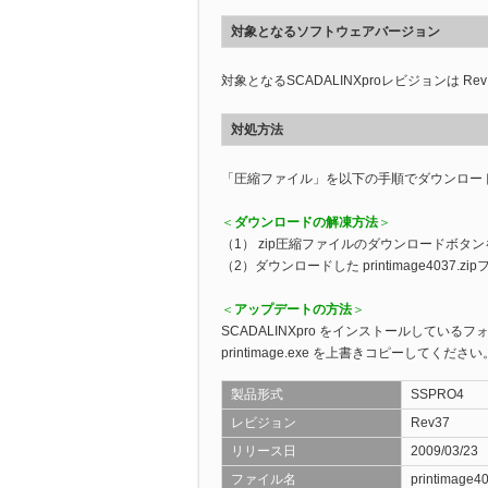
対象となるソフトウェアバージョン
PCレコーダ
対象となるSCADALINXproレビジョンは Rev
対処方法
「圧縮ファイル」を以下の手順でダウンロー
＜
ダウンロードの解凍方法
＞
（1） zip圧縮ファイルのダウンロードボ
（2）ダウンロードした printimage4037
＜
アップデートの方法
＞
SCADALINXpro をインストールしているフォルダ
printimage.exe を上書きコピーしてください
製品形式
SSPRO4
レビジョン
Rev37
リリース日
2009/03/23
ファイル名
printimage40