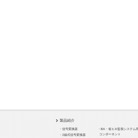
製品紹介
・信号変換器
・BA・省エネ監視システム
コンポーネント
・2線式信号変換器