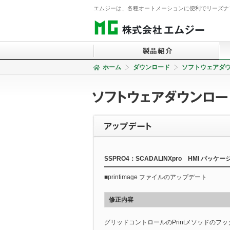
エムジーは、各種オートメーションに便利でリーズナ
ホーム
ダウンロード
ソフトウェアダ
信号変換器
2線式信号変換器
電力監視コンポーネント
表示器
積層形表示灯
SSPRO4：SCADALINXpro HMI パッケ
警報設定器
■printimage ファイルのアップデート
コントローラ
リモートI/O
修正内容
温調計
グリッドコントロールのPrintメソッドのフ
チャートレス記録計