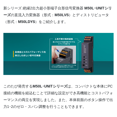
新シリーズ 絶縁2出力超小形端子台形信号変換器
M50L･UNITシリ
ーズ
の直流入力変換器（形式：
M50LVS
）とディストリビュータ
（形式：
M50LDYS
）をご紹介します。
このたび発売する
M50L･UNITシリーズ
は、コンパクトな本体にPC
接続の機能を組込むことで詳細な設定ができ高機能とコストパフォ
ーマンスの両立を実現しました。また、本体前面のボタン操作で出
力1･2のゼロ・スパン調整を行うこともできます。