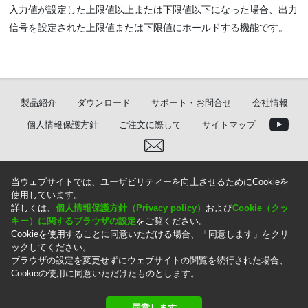
入力値が設定した上限値以上または下限値以下になった場合、出力
信号を設定された上限値または下限値にホールドする機能です。
製品紹介
ダウンロード
サポート・お問合せ
会社情報
個人情報保護方針
ご注文に際して
サイトマップ
当ウェブサイトでは、ユーザビリティーを向上させるためにCookieを
使用しています。
＊. 本ウェブサイト上に掲載されている情報は、掲載した時点での情報です。記載内容は
詳しくは、
個人情報保護方針（Privacy policy）
および
Cookie（クッ
お断りなしに変更することがありますのでご了承ください。
＊. 本ウェブサイト上の表示価格には消費税は含まれておりません。ご注文の際には消費
キー）に関するブラウザの設定
をご覧ください。
税を別途頂戴いたします。
Cookieを使用することに同意いただける場合、「同意します」をクリ
ックしてください。
ブラウザの設定を変更せずにウェブサイトの閲覧を続行された場合、
Cookieの使用に同意いただけたものとします。
Copyright © 2005 MG Co., Ltd. All rights reserved.
同意します