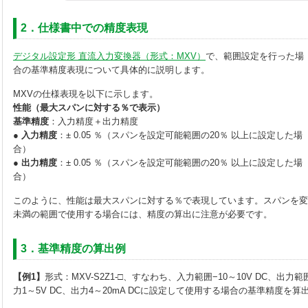
2．仕様書中での精度表現
デジタル設定形 直流入力変換器（形式：MXV）
で、範囲設定を行った場
合の基準精度表現について具体的に説明します。
MXVの仕様表現を以下に示します。
性能（最大スパンに対する％で表示）
基準精度
：入力精度＋出力精度
● 入力精度
：± 0.05 ％（スパンを設定可能範囲の20％ 以上に設定した場
合）
● 出力精度
：± 0.05 ％（スパンを設定可能範囲の20％ 以上に設定した場
合）
このように、性能は最大スパンに対する％で表現しています。スパンを変
未満の範囲で使用する場合には、精度の算出に注意が必要です。
3．基準精度の算出例
【例1】
形式：MXV-S2Z1-□、すなわち、入力範囲−10～10V DC、出力範
力1～5V DC、出力4～20mA DCに設定して使用する場合の基準精度を算