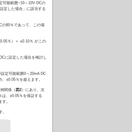
能範囲−10～10V DCの
に設定した場合」に該当する
DCの80％であって、この場
5％）＝ ±0.10％ がこの
 DCに設定した場合を検討し
設定可能範囲0～20mA DC
、±0.05％を超えます。
比例関係（
図2
）にあり、次
、±0.05％を保証する
ります。
ます。