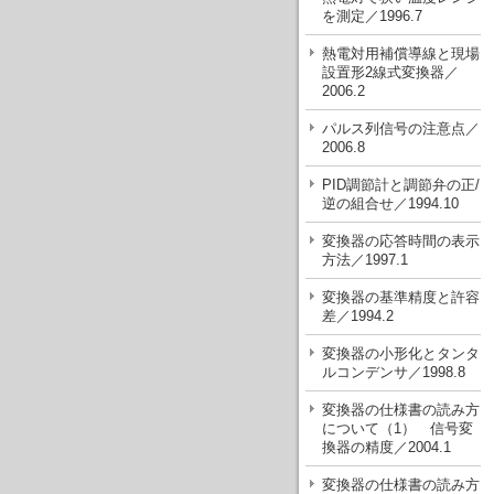
を測定／1996.7
熱電対用補償導線と現場
設置形2線式変換器／
2006.2
パルス列信号の注意点／
2006.8
PID調節計と調節弁の正/
逆の組合せ／1994.10
変換器の応答時間の表示
方法／1997.1
変換器の基準精度と許容
差／1994.2
変換器の小形化とタンタ
ルコンデンサ／1998.8
変換器の仕様書の読み方
について（1） 信号変
換器の精度／2004.1
変換器の仕様書の読み方