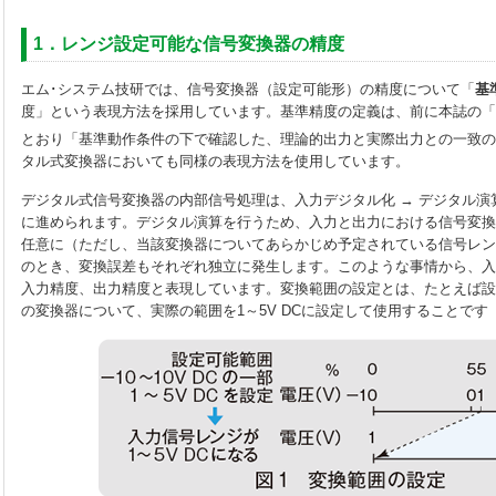
1．レンジ設定可能な信号変換器の精度
エム･システム技研では、信号変換器（設定可能形）の精度について「
基
度」という表現方法を採用しています。基準精度の定義は、前に本誌の「
とおり「基準動作条件の下で確認した、理論的出力と実際出力との一致の
タル式変換器においても同様の表現方法を使用しています。
デジタル式信号変換器の内部信号処理は、入力デジタル化 → デジタル演算
に進められます。デジタル演算を行うため、入力と出力における信号変換
任意に（ただし、当該変換器についてあらかじめ予定されている信号レン
のとき、変換誤差もそれぞれ独立に発生します。このような事情から、入
入力精度、出力精度と表現しています。変換範囲の設定とは、たとえば設定可
の変換器について、実際の範囲を1～5V DCに設定して使用することです