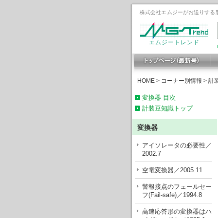
株式会社エムジーがお送りする製
エムジートレンド
HOME
>
コーナー別情報
>
計
変換器 目次
計装豆知識トップ
変換器
アイソレータの必要性／
2002.7
空電変換器／2005.11
警報接点のフェールセー
フ(Fail-safe)／1994.8
高速応答形の変換器はハ