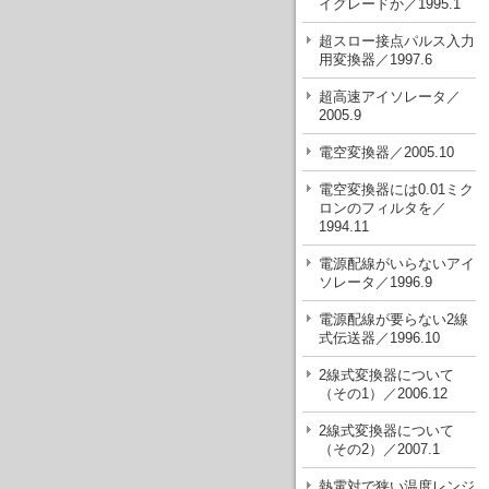
イグレードか／1995.1
超スロー接点パルス入力
用変換器／1997.6
超高速アイソレータ／
2005.9
電空変換器／2005.10
電空変換器には0.01ミク
ロンのフィルタを／
1994.11
電源配線がいらないアイ
ソレータ／1996.9
電源配線が要らない2線
式伝送器／1996.10
2線式変換器について
（その1）／2006.12
2線式変換器について
（その2）／2007.1
熱電対で狭い温度レンジ