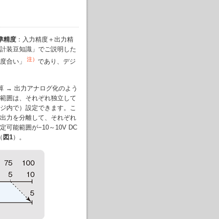
準精度
：入力精度＋出力精
計装豆知識」でご説明した
注）
度合い」
であり、デジ
 → 出力アナログ化のよう
範囲は、それぞれ独立して
ジ内で）設定できます。こ
出力を分離して、それぞれ
能範囲が−10～10V DC
（
図1
）。