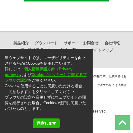
製品紹介
ダウンロード
サポート・お問合せ
会社情報
個人情報保護方針
ご注文に際して
サイトマップ
当ウェブサイトでは、ユーザビリティーを向上
させるためにCookieを使用しています。
詳しくは、
個人情報保護方針（Privacy
policy）
および
Cookie（クッキー）に関するブ
＊. 本ウェブサイト上に掲載されている情報は、掲載した時点での情報です。記載内容はお
ラウザの設定
をご覧ください。
断りなしに変更することがありますのでご了承ください。
＊. 本ウェブサイト上の表示価格には消費税は含まれておりません。ご注文の際には消費税
Cookieを使用することに同意いただける場合、
を別途頂戴いたします。
「同意します」をクリックしてください。
ブラウザの設定を変更せずにウェブサイトの閲
覧を続行された場合、Cookieの使用に同意いた
だけたものとします。
Copyright © 2010 MG Co., Ltd. All rights reserved.
同意します