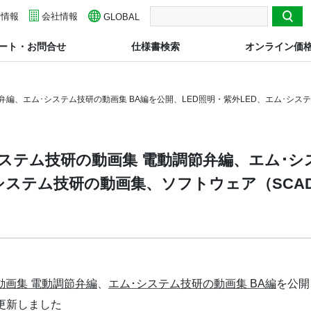
用情報
検索
会社情報
GLOBAL
ート・お問合せ
仕様書検索
オンライン価
編、エム･システム技研の動画集 BA編を公開、LED照明・紫外LED、エム･シス
ステム技研の動画集 電動調節弁編、エム･シ
･システム技研の動画集、ソフトウェア（SC
動画集 電動調節弁編
、
エム･システム技研の動画集 BA編
を公開
更新しました