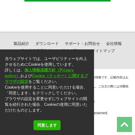
製品紹介
ダウンロード
サポート・お問合せ
会社情報
個人情報保護方針
ご注文に際して
サイトマップ
当ウェブサイトでは、ユーザビリティーを向上
させるためにCookieを使用しています。
詳しくは、
個人情報保護方針（Privacy
policy）
および
Cookie（クッキー）に関するブ
＊. 本ウェブサイト上に掲載されている情報は、掲載した時点での情報です。記載内容はお
ラウザの設定
をご覧ください。
断りなしに変更することがありますのでご了承ください。
＊. 本ウェブサイト上の表示価格には消費税は含まれておりません。ご注文の際には消費税
Cookieを使用することに同意いただける場合、
を別途頂戴いたします。
「同意します」をクリックしてください。
ブラウザの設定を変更せずにウェブサイトの閲
覧を続行された場合、Cookieの使用に同意いた
だけたものとします。
Copyright © 2010 MG Co., Ltd. All rights reserved.
同意します