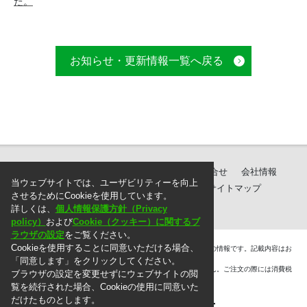
た。
お知らせ・更新情報一覧へ戻る
製品紹介
ダウンロード
サポート・お問合せ
会社情報
当ウェブサイトでは、ユーザビリティーを向上
個人情報保護方針
ご注文に際して
サイトマップ
させるためにCookieを使用しています。
詳しくは、
個人情報保護方針（Privacy
policy）
および
Cookie（クッキー）に関するブ
ラウザの設定
をご覧ください。
Cookieを使用することに同意いただける場合、
＊. 本ウェブサイト上に掲載されている情報は、掲載した時点での情報です。記載内容はお
断りなしに変更することがありますのでご了承ください。
「同意します」をクリックしてください。
＊. 本ウェブサイト上の表示価格には消費税は含まれておりません。ご注文の際には消費税
ブラウザの設定を変更せずにウェブサイトの閲
を別途頂戴いたします。
覧を続行された場合、Cookieの使用に同意いた
だけたものとします。