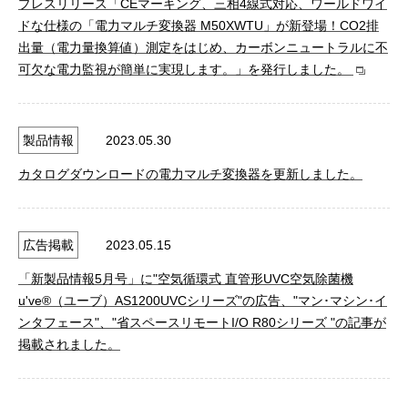
プレスリリース「CEマーキング、三相4線式対応、ワールドワイ
ドな仕様の「電力マルチ変換器 M50XWTU」が新登場！CO2排
出量（電力量換算値）測定をはじめ、カーボンニュートラルに不
可欠な電力監視が簡単に実現します。」を発行しました。
製品情報
2023.05.30
カタログダウンロードの電力マルチ変換器を更新しました。
広告掲載
2023.05.15
「新製品情報5月号」に"空気循環式 直管形UVC空気除菌機
u've®（ユーブ）AS1200UVCシリーズ"の広告、"マン･マシン･イ
ンタフェース"、"省スペースリモートI/O R80シリーズ "の記事が
掲載されました。