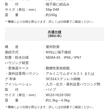
取 付
端子箱に組込み
サイズ（単位：mm）
59φ D48
質 量
約150g
＊機種により仕様が異なります。詳しくは仕様書でご確認ください。
共通仕様
（B6U-B）
構 造
屋外防滴
接続方式
M3ねじ端子接続
防塵・防水仕様
NEMA 4X、IP66／IP67
ハウジング材質
・変換器ケース
難燃性黒色樹脂
・屋外設置用ハウジン
アルミニウムダイカスト または
グ 本体
SCS14ステンレス鋳物
アイソレーション
入力－出力－屋外設置ハウジング間
取 付
パイプ
サイズ（単位：mm）
W110 H118 D92
質 量
約1.3kg～4.0kg
＊機種により仕様が異なります。詳しくは仕様書でご確認ください。