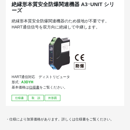
絶縁形本質安全防爆関連機器 A3･UNIT シリ
ーズ
絶縁形本質安全防爆関連機器のため接地が不要です。
HART通信信号を双方向に絶縁して中継します。
HART通信対応 ディストリビュータ
形式 :
A3DYH
基本価格は
仕様書
をご覧ください。
仕様書
取 説
外形図
・仕様により加算価格があります。詳しくは仕様書をご覧ください。