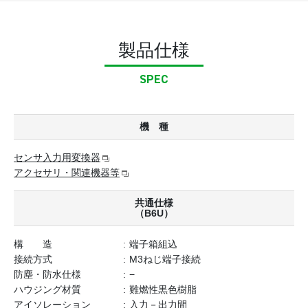
製品仕様
SPEC
機 種
センサ入力用変換器
アクセサリ・関連機器等
共通仕様
（B6U）
構 造
端子箱組込
接続方式
M3ねじ端子接続
防塵・防水仕様
−
ハウジング材質
難燃性黒色樹脂
アイソレーション
入力－出力間