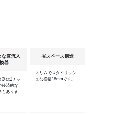
々な直流入
省スペース構造
換器
スリムでスタイリッシ
ュな横幅18mmです。
換器は2チャ
や経済的な
形もありま