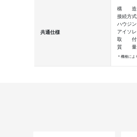
構 造
接続方式
ハウジン
アイソレ
共通仕様
取 付
質 量
＊機種によ