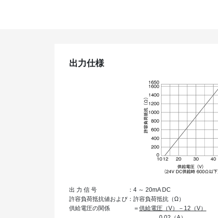
出力仕様
出 力 信 号
：
4 ～ 20mA DC
許容負荷抵抗値および
：
許容負荷抵抗（Ω）
供給電圧の関係
＝
供給電圧（V）－12（V）
0.02（A）