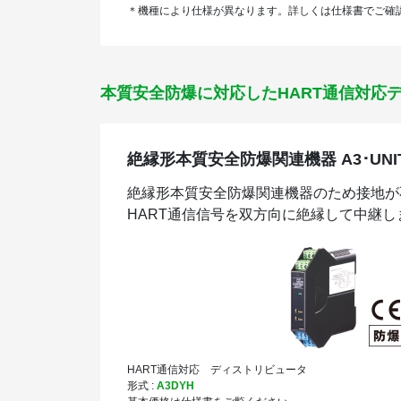
＊機種により仕様が異なります。詳しくは仕様書でご確
本質安全防爆に対応した
HART通信対応
絶縁形本質安全防爆関連機器 A3･UNI
絶縁形本質安全防爆関連機器のため接地が
HART通信信号を双方向に絶縁して中継し
HART通信対応 ディストリビュータ
形式 :
A3DYH