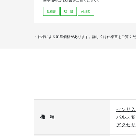
基本価格は
仕様書
をご覧ください。
仕様書
取 説
外形図
・仕様により加算価格があります。詳しくは仕様書をご覧くだ
センサ入
機 種
パルス変
アクセサ