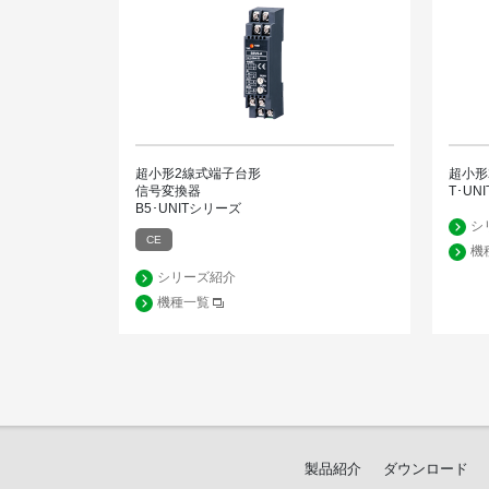
超小形2線式端子台形
超小形
信号変換器
T･UN
B5･UNITシリーズ
シ
CE
機
シリーズ紹介
機種一覧
製品紹介
ダウンロード