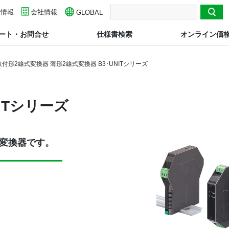
用情報
検索
会社情報
GLOBAL
ート・お問合せ
仕様書検索
オンライン価
取付形2線式変換器 薄形2線式変換器 B3･UNITシリーズ
NITシリーズ
変換器です。