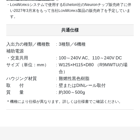
・L
W
システムで使用するEchelon社のNeuronチップ販売終了に伴
ON
ORKS
い2027年3月末をもって当社L
W
製品の販売終了を予定していま
ON
ORKS
す。
共通仕様
入出力の種類／機種数
3種類／6機種
補助電源
・交直共用
100～240V AC、110～240V DC
サイズ（単位：mm）
W125×H115×D80 （R9MWTUの場
合）
ハウジング材質
難燃性黒色樹脂
取 付
壁またはDINレール取付
質 量
約300～500g
＊機種により仕様が異なります。詳しくは仕様書でご確認ください。