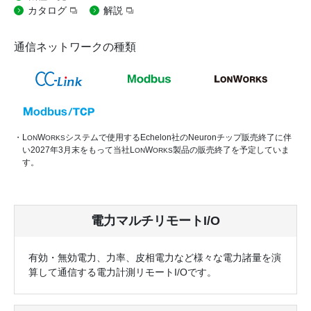
カタログ
解説
通信ネットワークの種類
・L
W
システムで使用するEchelon社のNeuronチップ販売終了に伴
ON
ORKS
い2027年3月末をもって当社L
W
製品の販売終了を予定していま
ON
ORKS
す。
電力マルチリモートI/O
有効・無効電力、力率、皮相電力など様々な電力諸量を演
算して通信する電力計測リモートI/Oです。