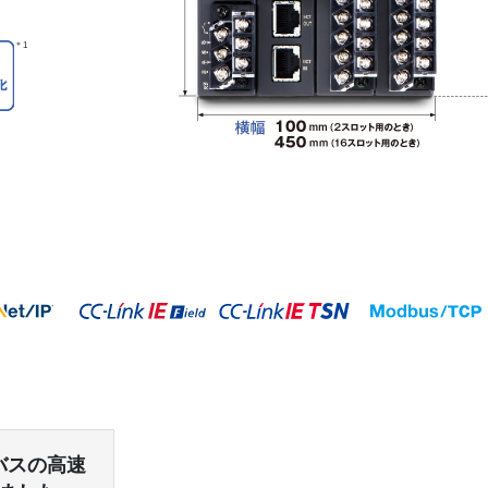
＊1
バスの高速