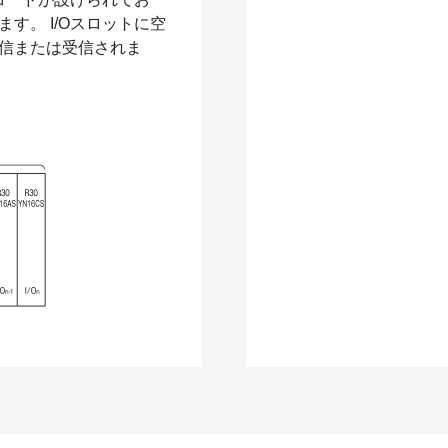
す。 I/Oスロットに空
送信または受信されま