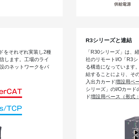
R3シリーズと連結
ドをそれぞれ実装し2種
「R30シリーズ」は、
信します。工場のライ
社のリモートI/O「R
設のネットワークをパ
る構造になっています。
結することにより、そ
入出力カード
増設用ベ
シリーズ」のI/Oカー
ド
増設用ベース（形式