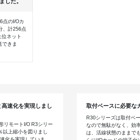
ました。
6点のI/Oカ
分、計256点
上位ネット
送できま
と高速化を実現しまし
取付ベースに必要な
R30シリーズは取付ベ
リモートI/O R3シリー
なので無駄がなく、効率
％以上縮小を図りまし
は、活線状態のままで
高速化を実現していま