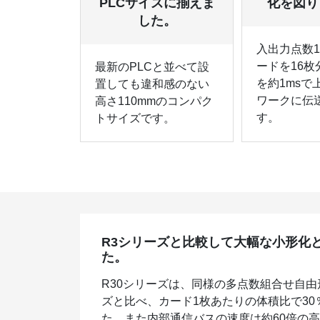
PLCサイズに揃えま
化を図り
した。
入出力点数1
ードを16枚
最新のPLCと並べて設
を約1msで
置しても違和感のない
ワークに伝
高さ110mmのコンパク
す。
トサイズです。
R3シリーズと比較して大幅な小形化
た。
R30シリーズは、同様の多点数組合せ自由形
ズと比べ、カード1枚あたりの体積比で30
た。また内部通信バスの速度は約60倍の