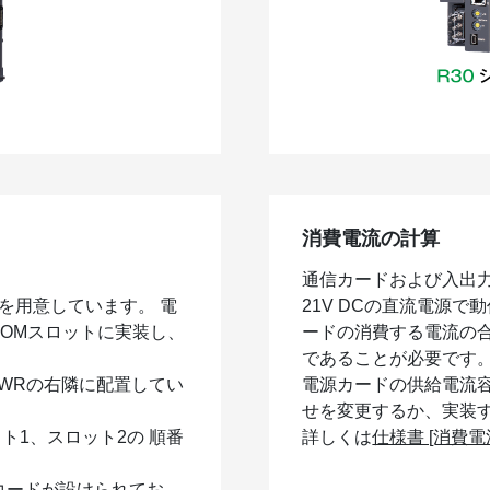
消費電流の計算
通信カードおよび入出
を用意しています。 電
21V DCの直流電源
COMスロットに実装し、
ードの消費する電流の
であることが必要です
PWRの右隣に配置してい
電源カードの供給電流
せを変更するか、実装
ト1、スロット2の 順番
詳しくは
仕様書 [消費
すコードが設けられてお