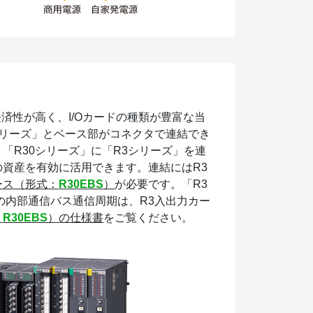
経済性が高く、I/Oカードの種類が豊富な当
3シリーズ」とベース部がコネクタで連結でき
「R30シリーズ」に「R3シリーズ」を連
の資産を有効に活用できます。連結にはR3
ース（形式：
R30EBS
）
が必要です。「R3
ドの内部通信バス通信周期は、R3入出力カー
：
R30EBS
）の仕様書
をご覧ください。