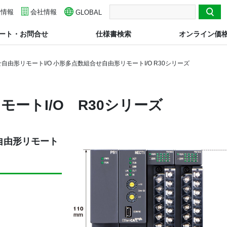
用情報
検索
会社情報
GLOBAL
ート・お問合せ
仕様書検索
オンライン価
自由形リモートI/O 小形多点数組合せ自由形リモートI/O R30シリーズ
モートI/O
R30シリーズ
せ自由形リモート