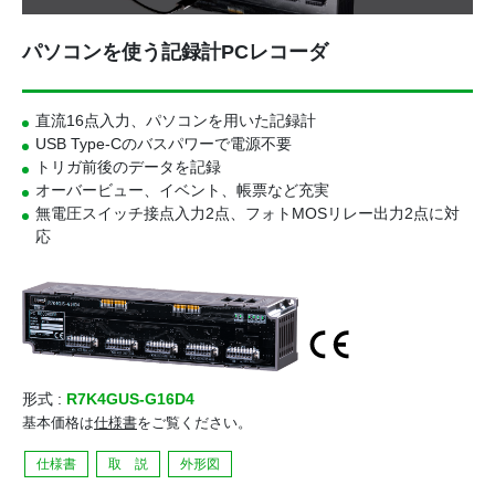
パソコンを使う記録計PCレコーダ
直流16点入力、パソコンを用いた記録計
USB Type-Cのバスパワーで電源不要
トリガ前後のデータを記録
オーバービュー、イベント、帳票など充実
無電圧スイッチ接点入力2点、
フォトMOSリレー出力2点
に対
応
形式 :
R7K4GUS-G16D4
基本価格は
仕様書
をご覧ください。
仕様書
取 説
外形図