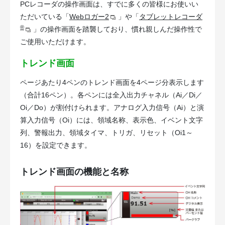
PCレコーダの操作画面は、すでに多くの皆様にお使いい
ただいている「
Webロガー2
」や「
タブレットレコーダ
®
」の操作画面を踏襲しており、慣れ親しんだ操作性で
ご使用いただけます。
トレンド画面
ページあたり4ペンのトレンド画面を4ページ分表示します
（合計16ペン）。各ペンには全入出力チャネル（Ai／Di／
Oi／Do）が割付けられます。アナログ入力信号（Ai）と演
算入力信号（Oi）には、領域名称、表示色、イベント文字
列、警報出力、領域タイマ、トリガ、リセット（Oi1～
16）を設定できます。
トレンド画面の機能と名称