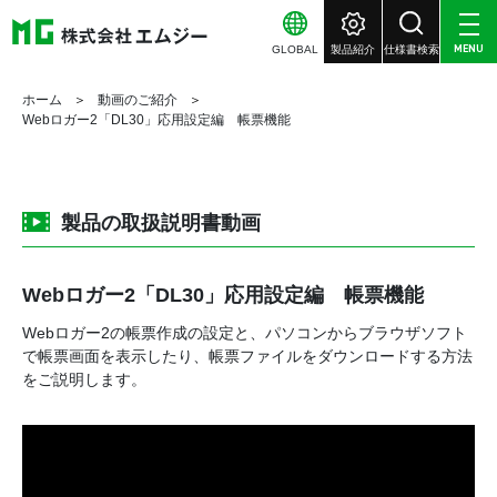
GLOBAL
製品紹介
仕様書検索
MENU
ホーム
動画のご紹介
Webロガー2「DL30」応用設定編 帳票機能
製品の取扱説明書動画
Webロガー2「DL30」応用設定編 帳票機能
Webロガー2の帳票作成の設定と、パソコンからブラウザソフト
で帳票画面を表示したり、帳票ファイルをダウンロードする方法
をご説明します。