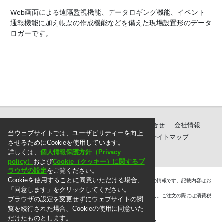
Web画面による遠隔監視機能、データロギング機能、イベント
通報機能に加え帳票の作成機能などを備えた現場設置形のデータ
ロガーです。
製品紹介
ダウンロード
サポート・お問合せ
会社情報
当ウェブサイトでは、ユーザビリティーを向上
個人情報保護方針
ご注文に際して
サイトマップ
させるためにCookieを使用しています。
詳しくは、
個人情報保護方針（Privacy
policy）
および
Cookie（クッキー）に関するブ
ラウザの設定
をご覧ください。
Cookieを使用することに同意いただける場合、
＊. 本ウェブサイト上に掲載されている情報は、掲載した時点での情報です。記載内容はお
断りなしに変更することがありますのでご了承ください。
「同意します」をクリックしてください。
＊. 本ウェブサイト上の表示価格には消費税は含まれておりません。ご注文の際には消費税
ブラウザの設定を変更せずにウェブサイトの閲
を別途頂戴いたします。
覧を続行された場合、Cookieの使用に同意いた
だけたものとします。