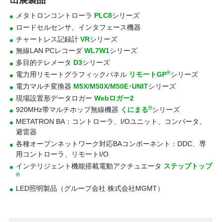
出展製品
メタトロンコントローラ
PLC8
シリーズ
ロードセルセンサ、インタフェース機器
チャートレス記録計
VR
シリーズ
無線LAN PCレコーダ
WL7W1
シリーズ
多目的テレメータ
D3
シリーズ
®
電力用リモートグラフィックパネル
リモートGP
シリーズ
電力マルチ変換器
M5X
/
M50X
/
M50E･UNIT
シリーズ
現場設置形データロガー
Webロガー2
®
920MHz帯マルチホップ無線機器
くにまる
シリーズ
METATRON BA：コントローラ、I/Oユニット、コンバータ、
避雷器
各種オープンネットワーク対応BAコンポーネント：DDC、専
用コントローラ、リモートI/O
インテリジェント機能搭載電動アクチュエータ
ステップトップ
®
LED照明製品（グループ会社 株式会社MGMT）