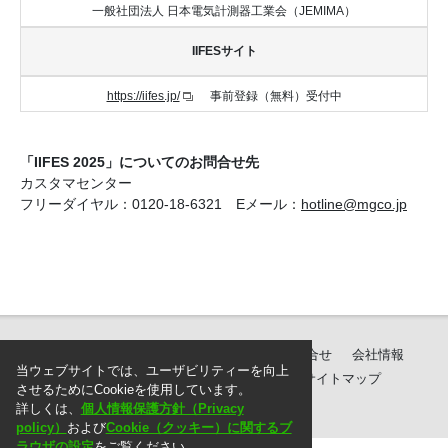
一般社団法人 日本電気計測器工業会（JEMIMA）
IIFESサイト
https://iifes.jp/
事前登録（無料）受付中
「IIFES 2025」についてのお問合せ先
カスタマセンター
フリーダイヤル：0120-18-6321 Eメール：
hotline@mgco.jp
製品紹介
ダウンロード
サポート・お問合せ
会社情報
当ウェブサイトでは、ユーザビリティーを向上
個人情報保護方針
ご注文に際して
サイトマップ
させるためにCookieを使用しています。
詳しくは、
個人情報保護方針（Privacy
policy）
および
Cookie（クッキー）に関するブ
ラウザの設定
をご覧ください。