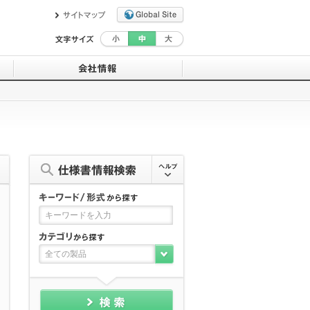
目盛板作成ツール
『お知らせする努力は値千金』と考えて
います。
デモサイト
エム ポリシー
セミナー情報
一般事業主行動計画
ユーザ登録
沿革・会社概要
救済ワイド補償サービスについて
拠点一覧・交通アクセス
コーティング剤について
計装豆知識
全ての製品
MGMTオンラインストア（外部サイト）