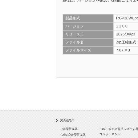
最後に、バージョンを確認する画面になります
製品形式
RGP30WUpd
バージョン
1.2.0.0
リリース日
2026/04/23
ファイル名
Zip圧縮形式：R
ファイルサイズ
7.87 MB
製品紹介
・信号変換器
・BA・省エネ監視システム
コンポーネント
・2線式信号変換器