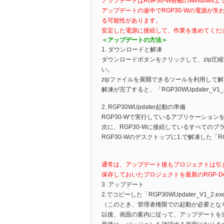
アップデートはRGP30-W搭載のWindows
アップデートの途中でRGP30-Wの電源が失
る可能性があります。
安定した電源に接続して、作業を進めてくだ
＜アップデートの方法＞
1. ダウンロードと解凍
ダウンロードボタンをクリックして、zip圧縮形式
い。
zipファイルを展開できるツールを利用して
解凍が完了すると、「RGP30WUpdater_V1
2. RGP30WUpdater起動の準備
RGP30-Wで実行しているアプリケーショ
次に、RGP30-Wに接続しているすべての
RGP30-Wのデスクトップに1.で解凍した「RGP
通常は、アップデート後もプロジェクトは引
保存しておいたプロジェクトを最新のRGP-Des
3. アップデート
2.でコピーした「RGP30WUpdater_V1_
（このとき、管理者権限での起動が必要とな
以後、画面の案内に従って、アップデートを