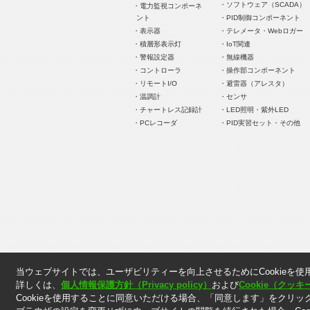
・ソフトウェア（SCADA）
・電力監視コンポーネ
ント
・PID制御コンポーネント
・表示器
・テレメータ・Webロガー
・積層形表示灯
・IoT関連
・警報設定器
・無線機器
・コントローラ
・操作部コンポーネント
・リモートI/O
・避雷器（アレスタ）
・温調計
・センサ
・チャートレス記録計
・LED照明・紫外LED
・PCレコーダ
・PID実習セット・その他
＊. 本ウェブサイト上に掲載されている情報は、掲載した
当ウェブサイトでは、ユーザビリティーを向上させるためにCookieを使
＊. 本ウェブサイト上の表示価格には消費税は含まれてお
詳しくは、
個人情報保護方針（Privacy policy）
および
Cookie（ク
Cookieを使用することに同意いただける場合、「同意します」をクリッ