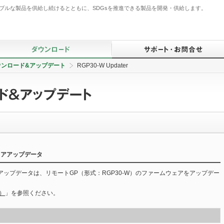
ブルな製品を供給し続けるとともに、SDGsを推進できる製品を開発・供給します。
ウンロード&アップデート
RGP30-W Updater
仕様書ダウンロード検索
BA・省エネ監視システム用
ご注文に際して
ご挨拶
オープンネットワーク
コンポーネント
定義ファイルダウンロード
仕様書一括ダウンロード
よくあるご質問（FAQ）
品質管理体制
ソフトウェア（SCADA）
ドライバダウンロード
カタログダウンロード
資料請求
生産体制
PID制御コンポーネント
該非判定書ダウンロード
動画ダウンロード
製品についてのお知らせ
サービス
テレメータ・Webロガー
検査成績表ダウンロード
技術解説書ダウンロード
規格関連情報・証明書ダウンロード
販売ネットワーク
ムウェアアップデータ
IoT関連
防爆合格証（認可書）
英・中・韓 仕様書ダウンロード
規格・RoHS・グリーン情報
無線機器
UL認証書
ームウェアアップデータは、リモートGP（形式：RGP30-W）のファームウェアをアップデー
ソフトウェアダウンロード&アップデー
オンライン価格照会
ト
操作部コンポーネント
ISO登録証
出荷品情報照会
）
」を参照ください。
避雷器（アレスタ）
センサ