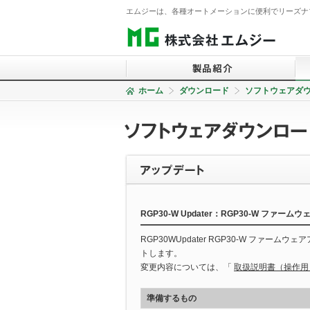
エムジーは、各種オートメーションに便利でリーズナ
ホーム
ダウンロード
ソフトウェアダ
信号変換器
2線式信号変換器
電力監視コンポーネント
表示器
積層形表示灯
RGP30-W Updater：RGP30-W ファー
警報設定器
RGP30WUpdater RGP30-W ファ
コントローラ
トします。
リモートI/O
変更内容については、「
取扱説明書（操作用
温調計
準備するもの
チャートレス記録計