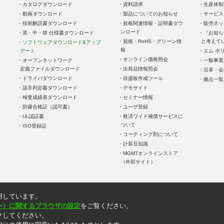
・カタログダウンロード
・資料請求
・生産体制
・動画ダウンロード
・製品についてのお知らせ
・サービス
・技術解説書ダウンロード
・規格関連情報・証明書ダウ
・販売ネッ
ンロード
・英・中・韓 仕様書ダウンロード
・『お知ら
・規格・RoHS・グリーン情
と考えて
・ソフトウェアダウンロード&アップ
報
デート
・エム ポ
・オンライン価格照会
・オープンネットワーク
・一般事業
定義ファイルダウンロード
・出荷品情報照会
・沿革・会
・ドライバダウンロード
・目盛板作成ツール
・拠点一覧
・該非判定書ダウンロード
・デモサイト
・検査成績表ダウンロード
・セミナー情報
・防爆合格証（認可書）
・ユーザ登録
・UL認証書
・救済ワイド補償サービスに
ついて
・ISO登録証
・コーティング剤について
・計装豆知識
・MGMTオンラインストア
（外部サイト）
時点での情報です。記載内容はお断りなしに変更することがありますのでご了承ください。
用しています。
りません。ご注文の際には消費税を別途頂戴いたします。
ッキー）に関するブラウザの設定
をご覧ください。
クしてください。