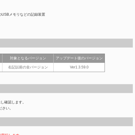
LED照明・紫外LED
めのUSBメモリなどの記録装置
PID実習セット・その他
対象となるバージョン
アップデート後のバージョン
右記以前の全バージョン
Ver1.3.59.0
示し確認します。
ださい。