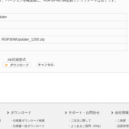
。バージョンを確認後に、RGP30-Wの再起動でアップデートは完了です。
ater
GP30WUpdater_1200.zip
zip圧縮形式
ダウンロード
サポート・お問合せ
会社情報
用
・仕様書ダウンロード検索
・ご注文に際して
・ご挨拶
・仕様書一括ダウンロード
・よくあるご質問（FAQ）
・品質管理