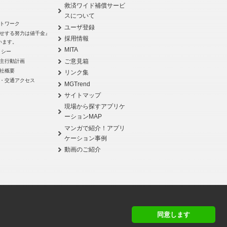
救済ワイド補償サービ
スについて
トワーク
ユーザ登録
せする努力は値千金』
採用情報
います。
MITA
リシー
ご意見箱
主行動計画
社概要
リンク集
・交通アクセス
MGTrend
サイトマップ
現場から探すアプリケ
ーションMAP
マンガで紹介！アプリ
ケーション事例
動画のご紹介
同意します