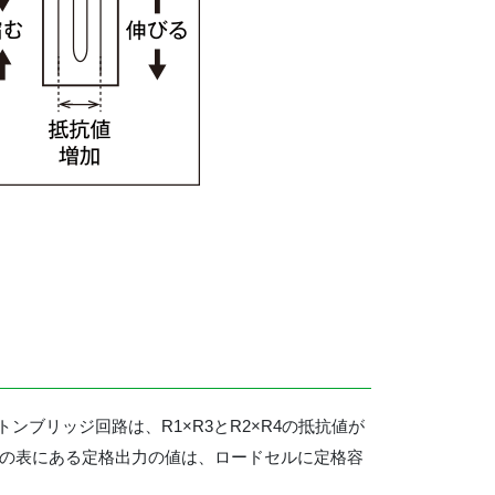
ブリッジ回路は、R1×R3とR2×R4の抵抗値が
部の表にある定格出力の値は、ロードセルに定格容