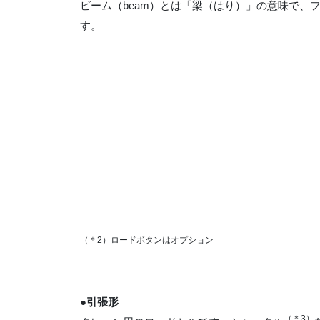
ビーム（beam）とは「梁（はり）」の意味で、
す。
（＊2）ロードボタンはオプション
●引張形
（＊3）