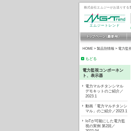
株式会社エムジーがお送りする製
エムジートレンド
HOME
>
製品別情報
>
電力監
もどる
電力監視コンポーネン
ト、表示器
電力マルチタンシマル
デモキットのご紹介／
2023.1
動画「電力マルチタンシ
マル」のご紹介／2023.1
IoTが可能にした電力監
視の実例 第2回／
2022.04