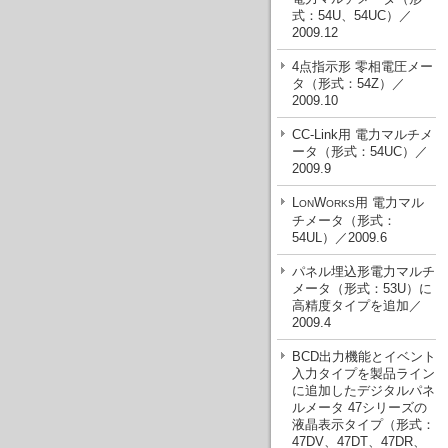
式：54U、54UC）／
2009.12
4点指示形 零相電圧メー
タ（形式：54Z）／
2009.10
CC-Link用 電力マルチメ
ータ（形式：54UC）／
2009.9
L
W
用 電力マル
ON
ORKS
チメータ（形式：
54UL）／2009.6
パネル埋込形電力マルチ
メータ（形式：53U）に
高精度タイプを追加／
2009.4
BCD出力機能とイベント
入力タイプを製品ライン
に追加したデジタルパネ
ルメータ 47シリーズの
液晶表示タイプ（形式：
47DV、47DT、47DR、