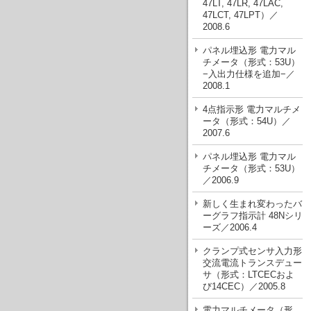
47LT, 47LR, 47LAC,
47LCT, 47LPT）／
2008.6
パネル埋込形 電力マル
チメータ（形式：53U）
−入出力仕様を追加−／
2008.1
4点指示形 電力マルチメ
ータ（形式：54U）／
2007.6
パネル埋込形 電力マル
チメータ（形式：53U）
／2006.9
新しく生まれ変わったバ
ーグラフ指示計 48Nシリ
ーズ／2006.4
クランプ式センサ入力形
交流電流トランスデュー
サ（形式：LTCECおよ
び14CEC）／2005.8
電力マルチメータ（形