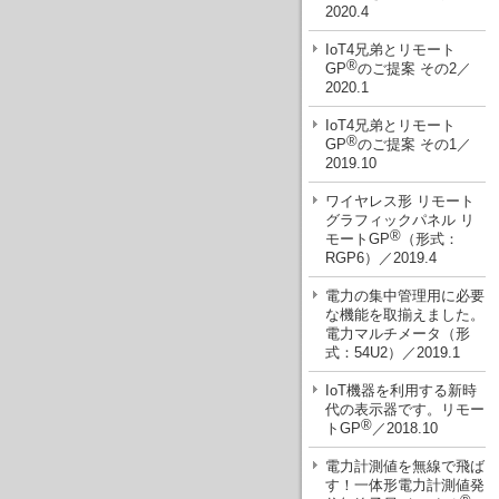
2020.4
IoT4兄弟とリモート
®
GP
のご提案 その2／
2020.1
IoT4兄弟とリモート
®
GP
のご提案 その1／
2019.10
ワイヤレス形 リモート
グラフィックパネル リ
®
モートGP
（形式：
RGP6）／2019.4
電力の集中管理用に必要
な機能を取揃えました。
電力マルチメータ（形
式：54U2）／2019.1
IoT機器を利用する新時
代の表示器です。リモー
®
トGP
／2018.10
電力計測値を無線で飛ば
す！一体形電力計測値発