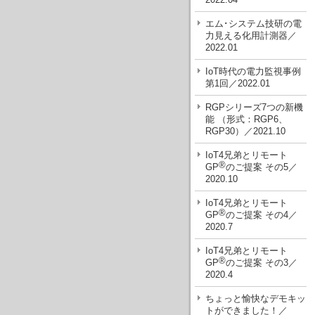
エム･システム技研の電
力見える化用計測器／
2022.01
IoT時代の電力監視事例
第1回／2022.01
RGPシリーズ7つの新機
能 （形式：RGP6、
RGP30）／2021.10
IoT4兄弟とリモート
®
GP
のご提案 その5／
2020.10
IoT4兄弟とリモート
®
GP
のご提案 その4／
2020.7
IoT4兄弟とリモート
®
GP
のご提案 その3／
2020.4
ちょっと愉快なデモキッ
トができました！／