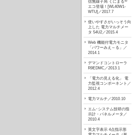
®
信無線子局 くにまる
エコ登場！[WL40W1-
WTU]／2017.7
使いやすさがいっそう向
上した 電力マルチメー
タ 54U2／2015.4
Web 機能付電力モニタ
「パワーみえ～る」／
2014.1
デマンドコントローラ
R9EDMC／2013.1
「電力の見える化」 電
力監視コンポーネント／
2012.4
電力マルチ／2010.10
エム･システム技研の指
示計・パネルメータ／
2010.4
英文字表示 4点指示形
電力マルチメータ（形