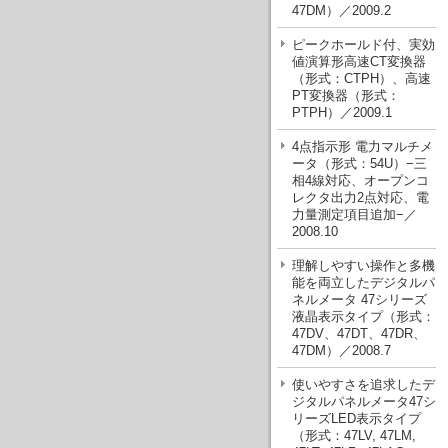
47DM）／2009.2
ピークホールド付、実効
値演算形高速CT変換器
（形式：CTPH）、高速
PT変換器（形式：
PTPH）／2009.1
4点指示形 電力マルチメ
ータ（形式：54U）−三
相4線対応、オープンコ
レクタ出力2点対応、電
力量測定項目追加−／
2008.10
理解しやすい操作と多機
能を両立したデジタルパ
ネルメータ 47シリーズ
液晶表示タイプ（形式：
47DV、47DT、47DR、
47DM）／2008.7
使いやすさを追求したデ
ジタルパネルメータ47シ
リーズLED表示タイプ
（形式：47LV, 47LM,