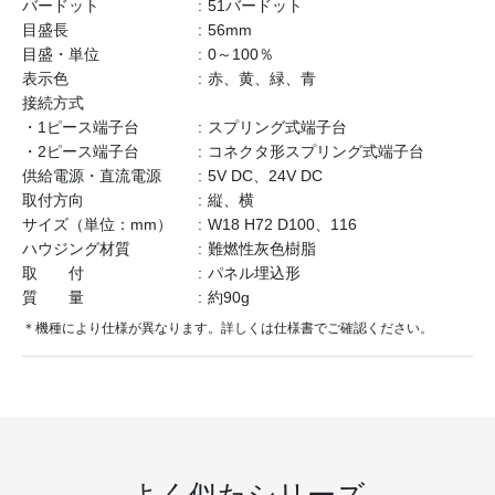
バードット
51バードット
目盛長
56mm
目盛・単位
0～100％
表示色
赤、黄、緑、青
接続方式
・1ピース端子台
スプリング式端子台
・2ピース端子台
コネクタ形スプリング式端子台
供給電源・直流電源
5V DC、24V DC
取付方向
縦、横
サイズ（単位：mm）
W18 H72 D100、116
ハウジング材質
難燃性灰色樹脂
取 付
パネル埋込形
質 量
約90g
＊機種により仕様が異なります。詳しくは仕様書でご確認ください。
よく似たシリーズ