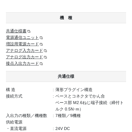
機 種
共通仕様書
電源通信ユニット
増設用電源カード
アナログ入力カード
アナログ出力カード
接点入出力カード
共通仕様
構 造
薄形プラグイン構造
接続方式
ベースとコネクタでかん合
ベース部 M2.6ねじ端子接続（締付ト
ルク 0.5N･m）
入出力の種類／機種数
7種類／9機種
供給電源
・直流電源
24V DC