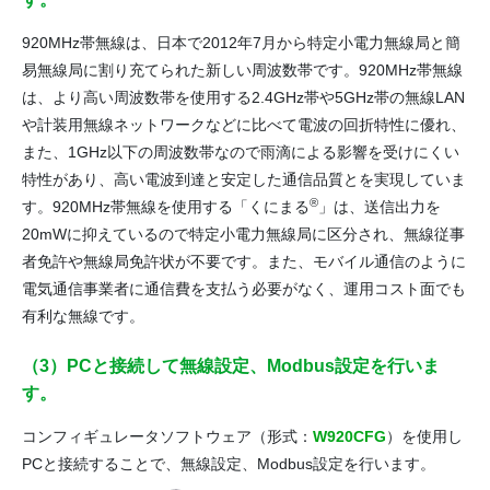
920MHz帯無線は、日本で2012年7月から特定小電力無線局と簡
易無線局に割り充てられた新しい周波数帯です。920MHz帯無線
は、より高い周波数帯を使用する2.4GHz帯や5GHz帯の無線LAN
や計装用無線ネットワークなどに比べて電波の回折特性に優れ、
また、1GHz以下の周波数帯なので雨滴による影響を受けにくい
特性があり、高い電波到達と安定した通信品質とを実現していま
®
す。920MHz帯無線を使用する「くにまる
」は、送信出力を
20mWに抑えているので特定小電力無線局に区分され、無線従事
者免許や無線局免許状が不要です。また、モバイル通信のように
電気通信事業者に通信費を支払う必要がなく、運用コスト面でも
有利な無線です。
（3）PCと接続して無線設定、Modbus設定を行いま
す。
コンフィギュレータソフトウェア（形式：
W920CFG
）を使用し
PCと接続することで、無線設定、Modbus設定を行います。