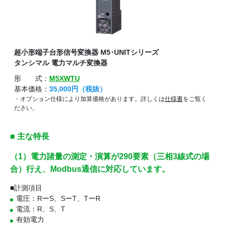
超小形端子台形信号変換器 M5･UNITシリーズ
タンシマル 電力マルチ変換器
形 式：
M5XWTU
基本価格：
35,000円（税抜）
・オプション仕様により加算価格があります。詳しくは
仕様書
をご覧く
ださい。
■ 主な特長
（1）電力諸量の測定・演算が290要素（三相3線式の場
合）行え、Modbus通信に対応しています。
■計測項目
電圧：RーS、SーT、TーR
電流：R、S、T
有効電力