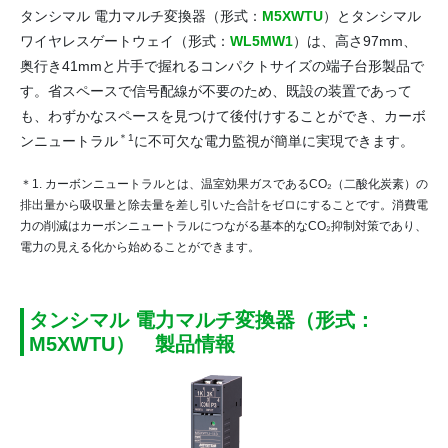
タンシマル 電力マルチ変換器（形式：
M5XWTU
）とタンシマル
ワイヤレスゲートウェイ（形式：
WL5MW1
）は、高さ97mm、
奥行き41mmと片手で握れるコンパクトサイズの端子台形製品で
す。省スペースで信号配線が不要のため、既設の装置であって
も、わずかなスペースを見つけて後付けすることができ、カーボ
＊1
ンニュートラル
に不可欠な電力監視が簡単に実現できます。
＊1. カーボンニュートラルとは、温室効果ガスであるCO₂（二酸化炭素）の
排出量から吸収量と除去量を差し引いた合計をゼロにすることです。消費電
力の削減はカーボンニュートラルにつながる基本的なCO₂抑制対策であり、
電力の見える化から始めることができます。
タンシマル 電力マルチ変換器（形式：
M5XWTU） 製品情報