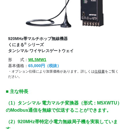
920MHz帯マルチホップ無線機器
®
くにまる
シリーズ
タンシマル ワイヤレスゲートウェイ
形 式：
WL5MW1
基本価格：
65,000円（税抜）
・オプション仕様により加算価格があります。詳しくは
仕様書
をご覧く
ださい。
■ 主な特長
（1）タンシマル 電力マルチ変換器（形式：M5XWTU）
のModbus通信を無線で伝送することができます。
（2）920MHz帯特定小電力無線局子機を実装していま
す。