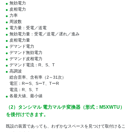
無効電力
皮相電力
力率
周波数
電力量：受電／送電
無効電力量：受電／送電／遅れ／進み
皮相電力量
デマンド電力
デマンド無効電力
デマンド皮相電力
デマンド電流：R、S、T
高調波
総合歪率、含有率（2～31次）
電圧：RーS、SーT、TーR
電流：R、S、T
各最大値、最小値
（2）タンシマル 電力マルチ変換器（形式：M5XWTU）
を後付けできます。
既設の装置であっても、わずかなスペースを見つけて取付けるこ