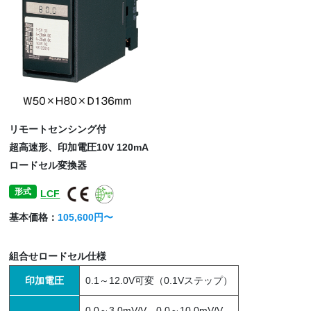
リモートセンシング付
超高速形、印加電圧10V 120mA
ロードセル変換器
形式
LCF
基本価格：
105,600円〜
組合せロードセル仕様
印加電圧
0.1～12.0V可変（0.1Vステップ）
0.0～3.0mV/V、0.0～10.0mV/V、