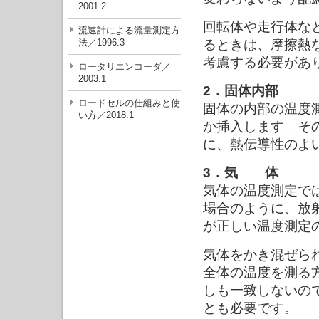
2001.2
回転体や走行体な
流速計による流量測定方
法／1996.3
るときは、摩擦熱
考慮する必要があ
ロータリエンコーダ／
2003.1
2．固体内部
ロードセルの仕組みと使
固体の内部の温度
い方／2018.1
か挿入します。そ
に、熱伝導性のよ
3．気 体
気体の温度測定で
場合のように、放
が正しい温度測定
気体をかき混ぜら
全体の温度を測る
しも一致しないの
とも必要です。