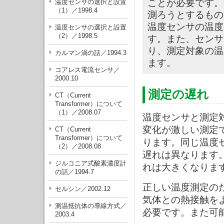
ことが必要です。
温度センサの選択と設置
（1）／1998.4
測ろうとするもの
温度センサの温度
温度センサの選択と設置
（2）／1998.5
す。また、センサ
り、測定対象の温
カルマン渦の話／1994.3
ます。
コアレス電流センサ／
2000.10
測定の遅れ
CT（Current
Transformer）について
（1）／2008.07
温度センサと測定
変化が激しい測定
CT（Current
Transformer）について
ります。同じ温度
（2）／2008.08
遅れは異なります
ジルコニア式酸素濃度計
れは大きくなりま
の話／1994.7
正しい温度測定の
セルシン／2002.12
気体との熱接触を
測温抵抗体の導線方式／
必要です。また可
2003.4