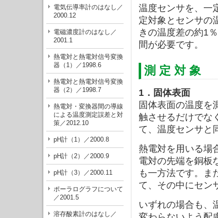
温度センサを、一
電気伝導率計のはなし／
2000.12
定対象とセンサの
きの温度差の約1
電磁濃度計のはなし／
2001.1
間が必要です。
熱電対と熱電対信号変換
器（1）／1998.6
測 定 対 象
熱電対と熱電対信号変換
器（2）／1998.7
1．固体表面
固体表面の温度を
熱電対・変換器間の導線
による温度測定誤差と対
触させるだけでな
策／2012.10
て、温度センサと
pH計（1）／2000.8
熱電対を用いる場
pH計（2）／2000.9
電対の先端を銅板
も一方法です。ま
pH計（3）／2000.11
て、その中にセン
ポーラログラフについて
／2001.5
いずれの場合も、
溶存酸素計のはなし／
変わらないよう配