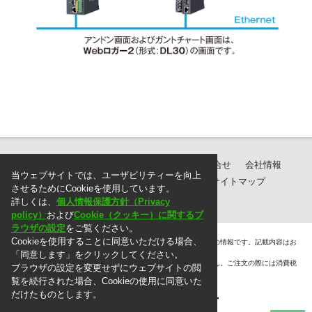
製品紹介
ダウンロード
サポート・お問合せ
会社情報
当ウェブサイトでは、ユーザビリティーを向上
個人情報保護方針
ご注文に際して
サイトマップ
させるためにCookieを使用しています。
詳しくは、
個人情報保護方針（Privacy
policy）
および
Cookie（クッキー）に関するブ
ラウザの設定
をご覧ください。
Cookieを使用することに同意いただける場合、
＊. 本ウェブサイト上に掲載されている情報は、掲載した時点での情報です。記載内容はお
断りなしに変更することがありますのでご了承ください。
「同意します」をクリックしてください。
＊. 本ウェブサイト上の表示価格には消費税は含まれておりません。ご注文の際には消費税
ブラウザの設定を変更せずにウェブサイトの閲
を別途頂戴いたします。
覧を続行された場合、Cookieの使用に同意いた
だけたものとします。