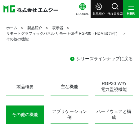
GLOBAL
製品紹介
仕様書検索
MENU
ホーム
製品紹介
表示器
®
リモートグラフィックパネル リモートGP
RGP30（HDMI出力付）
その他の機能
シリーズラインナップに戻る
RGP30-Wの
製品概要
主な機能
電力監視機能
アプリケーション
ハードウェアと構
その他の機能
例
成