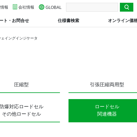
用情報
検索
会社情報
GLOBAL
ート・お問合せ
仕様書検索
オンライン価
ウェイングインジケータ
圧縮型
引張圧縮両用型
防爆対応ロードセル
ロードセル
その他ロードセル
関連機器