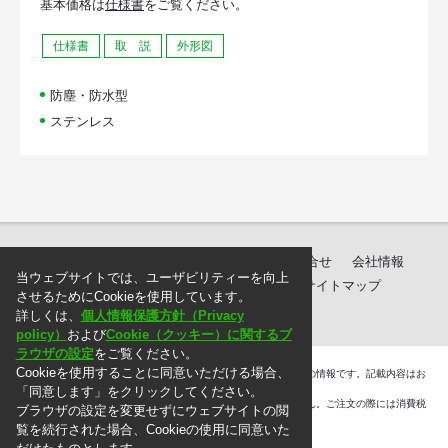
基本価格は
仕様書
をご覧ください。
仕様書
取 説
外形図
防塵・防水型
ステンレス
製品紹介
ダウンロード
サポート・お問合せ
会社情報
当ウェブサイトでは、ユーザビリティーを向上
個人情報保護方針
ご注文に際して
サイトマップ
させるためにCookieを使用しています。
詳しくは、
個人情報保護方針（Privacy
policy）
および
Cookie（クッキー）に関するブ
ラウザの設定
をご覧ください。
Cookieを使用することに同意いただける場合、
＊. 本ウェブサイト上に掲載されている情報は、掲載した時点での情報です。記載内容はお
断りなしに変更することがありますのでご了承ください。
「同意します」をクリックしてください。
＊. 本ウェブサイト上の表示価格には消費税は含まれておりません。ご注文の際には消費税
ブラウザの設定を変更せずにウェブサイトの閲
を別途頂戴いたします。
覧を続行された場合、Cookieの使用に同意いた