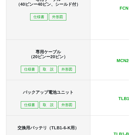
（40ピンー40ピン、シールド付）
FCN
仕様書
外形図
専用ケーブル
（20ピンー20ピン）
MCN20
仕様書
取 説
外形図
バックアップ電池ユニット
TLB1
仕様書
取 説
外形図
交換用バッテリ
（TLB1-6-K用）
TLB1-BAT