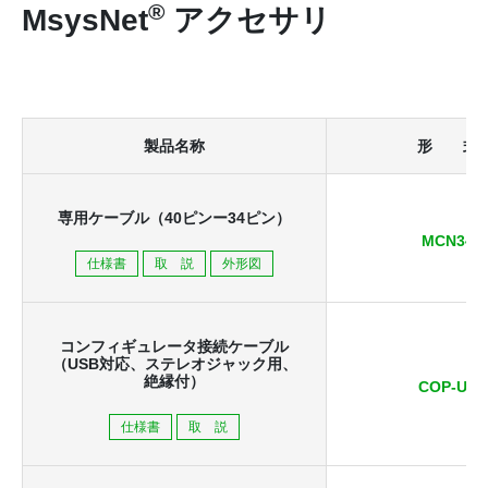
®
MsysNet
アクセサリ
製品名称
形 式
専用ケーブル
（40ピンー34ピン）
MCN34
仕様書
取 説
外形図
コンフィギュレータ接続ケーブル
（USB対応、
ステレオジャック用、
絶縁付）
COP-US
仕様書
取 説