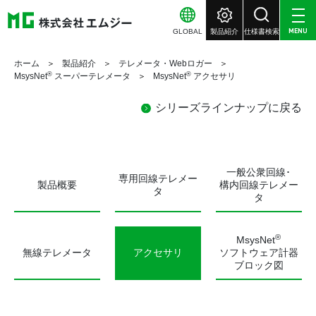
GLOBAL
製品紹介
仕様書検索
MENU
ホーム
製品紹介
テレメータ・Webロガー
®
®
MsysNet
スーパーテレメータ
MsysNet
アクセサリ
シリーズラインナップに戻る
一般公衆回線･
専用回線テレメー
製品概要
構内回線テレメー
タ
タ
®
MsysNet
無線テレメータ
アクセサリ
ソフトウェア計器
ブロック図