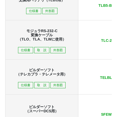
交換用バッテリ（TLB5用）
TLB5-BAT
仕様書
外形図
モジュラRS-232-C
変換ケーブル
（TLO、TLA、TLWに使用）
TLC-20
仕様書
取 説
外形図
ビルダーソフト
（テレカプラ・テレメータ用）
TELBLD
仕様書
取 説
外形図
ビルダーソフト
（スーパーDCS用）
SFEW3