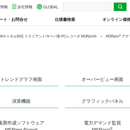
用情報
検索
会社情報
GLOBAL
ート・お問合せ
仕様書検索
オンライン価
®
048チャネル対応 クライアント/サーバ形 PCレコーダ MSRpro®
MSRpro
アナ
トレンドグラフ画面
オーバービュー画面
演算機能
グラフィックパネル
帳票作成ソフトウェア
電力デマンド監視
®
MSRpro-Report
MSReco