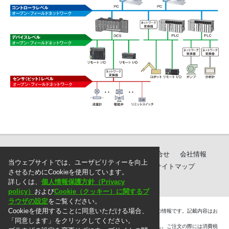
製品紹介
ダウンロード
サポート・お問合せ
会社情報
当ウェブサイトでは、ユーザビリティーを向上
個人情報保護方針
ご注文に際して
サイトマップ
させるためにCookieを使用しています。
詳しくは、
個人情報保護方針（Privacy
policy）
および
Cookie（クッキー）に関するブ
ラウザの設定
をご覧ください。
Cookieを使用することに同意いただける場合、
＊. 本ウェブサイト上に掲載されている情報は、掲載した時点での情報です。記載内容はお
断りなしに変更することがありますのでご了承ください。
「同意します」をクリックしてください。
＊. 本ウェブサイト上の表示価格には消費税は含まれておりません。ご注文の際には消費税