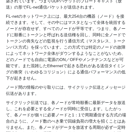
築されています。つまりUDPパケットのブロードキャスト（放
送）の形でFL-net通信パケットが送信されます。
FL-netのネットワーク上には、最大254台の機器（ノード）を接
続できます。そして、その中にはマスタとなって全体を統括する
ノードが存在せず、すべてのノードが平等です。つまり、各ノー
ドに順番にトークンと呼ばれる送信権を回し、同時に全ノードで
トークンの喪失などの監視を行う通信方式（マスタレス、トーク
ンバス方式）を採っています。この方式では特定のノードの故障
によってネットワーク全体がダウンするようなことがないため、
どのノードでも自由に電源のON／OFFやメンテナンスなどが可
能です。また混雑したEthernetで起きる恐れがある送信タイミン
グの衝突（いわゆるコリジョン）による通信パフォーマンスの低
下が起きません。
ノード間の情報のやり取りには、サイクリック伝送とメッセージ
伝送があります。
サイクリック伝送では、各ノードが常時順番に最新データを放送
し、これを必要とする全ノードが同時に受信します。したがっ
て、各ノードが個々に必要ノードと1：1で周期通信する方式の場
合のように、ノード数のべき乗で回線負荷の増大を招くことはあ
りません。また、各ノードがデータを放送する周期が必ず一定時