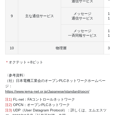
通信サービス
メッセージ
1：
9
主な通信サービス
通信サービス
1フ
メッセージ
1：
一斉同報サービス
1回
10
物理層
32
＊
オクテット＝8ビット
〈参考資料〉
（社）日本電機工業会のオープンPLCネットワークホームペー
ジ：
https://www.jema-net.or.jp/Japanese/standard/opcn/
注1)
FL-net：FAコントロールネットワーク
注2)
OPCN：オープンPLCネットワーク
注3)
UDP（User Datagram Protocol）：詳しくは、エムエスツ