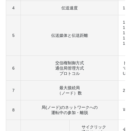
4
伝送速度
10M
10B
10B
10B
5
伝送媒体と伝送距離
100
100
交信権制御方式
トー
6
通信局管理方式
マス
プロトコル
UD
最大接続局
7
25
（ノード）数
局(ノード)のネットワークへの
8
可能
運転中の参加・離脱
サイクリック
全局で