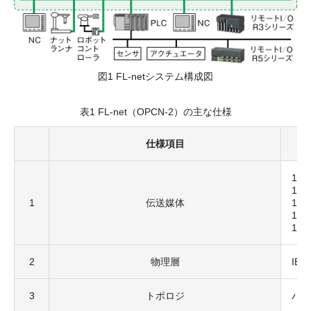
図1 FL-netシステム構成図
表1 FL-net（OPCN-2）の主な仕様
仕様項目
10B
10B
1
伝送媒体
10B
100
10
2
物理層
IEE
3
トポロジ
バス