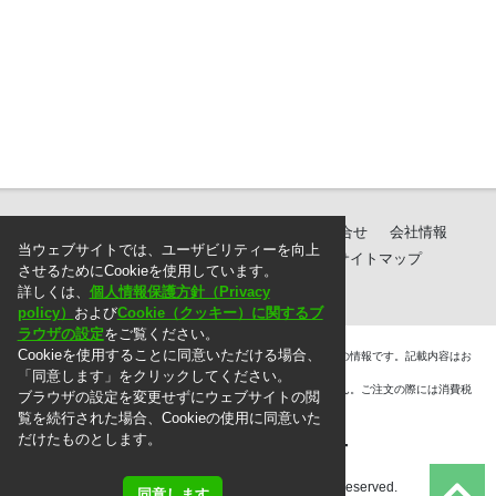
製品紹介
ダウンロード
サポート・お問合せ
会社情報
当ウェブサイトでは、ユーザビリティーを向上
個人情報保護方針
ご注文に際して
サイトマップ
させるためにCookieを使用しています。
詳しくは、
個人情報保護方針（Privacy
policy）
および
Cookie（クッキー）に関するブ
ラウザの設定
をご覧ください。
Cookieを使用することに同意いただける場合、
＊. 本ウェブサイト上に掲載されている情報は、掲載した時点での情報です。記載内容はお
断りなしに変更することがありますのでご了承ください。
「同意します」をクリックしてください。
＊. 本ウェブサイト上の表示価格には消費税は含まれておりません。ご注文の際には消費税
ブラウザの設定を変更せずにウェブサイトの閲
を別途頂戴いたします。
覧を続行された場合、Cookieの使用に同意いた
だけたものとします。
Copyright © 2010 MG Co., Ltd. All rights reserved.
同意します