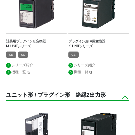
計装用プラグイン形変換器
プラグイン形FA用変換器
M･UNITシリーズ
K･UNITシリーズ
CE
UL
CE
シリーズ紹介
シリーズ紹介
機種一覧
機種一覧
ユニット形 / プラグイン形 絶縁2出力形