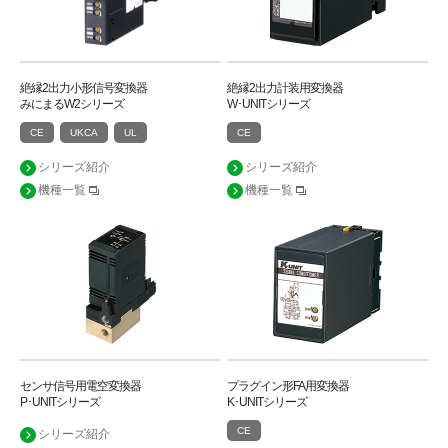
絶縁2出力小形信号変換器
絶縁2出力計装用変換器
みにまるW2シリーズ
W･UNITシリーズ
CE
UKCA
UL
CE
シリーズ紹介
シリーズ紹介
機種一覧
機種一覧
センサ信号用電空変換器
プラグイン形FA用変換器
P･UNITシリーズ
K･UNITシリーズ
CE
シリーズ紹介