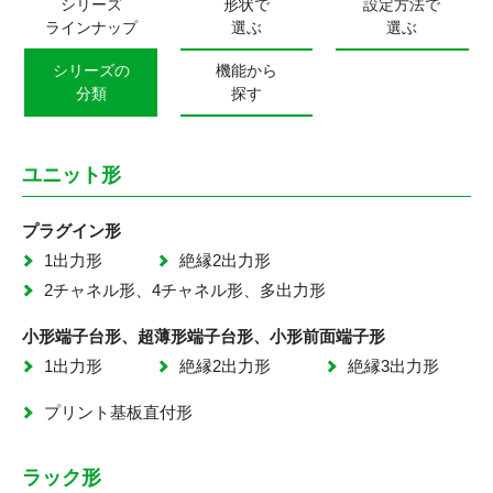
シリーズ
形状で
設定方法で
ラインナップ
選ぶ
選ぶ
シリーズの
機能から
分類
探す
ユニット形
プラグイン形
1出力形
絶縁2出力形
2チャネル形、4チャネル形、多出力形
小形端子台形、超薄形端子台形、小形前面端子形
1出力形
絶縁2出力形
絶縁3出力形
プリント基板直付形
ラック形