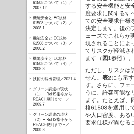
61508について（1）／
する安全機能と安
2007.12
度要求に関するす
機能安全とIEC規格
ての安全要求仕様
61508について（2）／
決定します。後の
2008.1
ェーズでこれらが
機能安全とIEC規格
現されることによ
61508について（3）／
2008.2
てリスクが軽減さ
ます（
図1
参照）。
機能安全とIEC規格
61508について（4）／
2008.3
ただし、リスクは
せん。
表2
にも示す
技術の輸出管理／2021.4
す。さらに、フェ
グリーン調達の現状
うに、許容可能な
（1）− RoHS指令から
REACH規則まで −／
ます。たとえば、
2009.7
格61508を適用
や人口密度、ある
グリーン調達の現状
（2）− RoHS指令から
要求仕様が異なる
REACH規則まで −／
2009.8