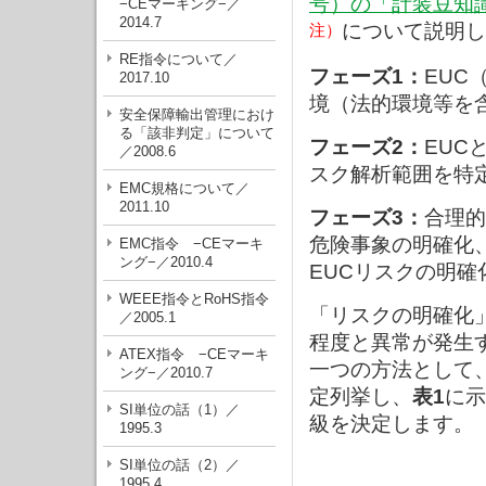
号）の「計装豆知
−CEマーキング−／
2014.7
について説明し
注）
RE指令について／
フェーズ1：
EUC（
2017.10
境（法的環境等を
安全保障輸出管理におけ
る「該非判定」について
フェーズ2：
EUC
／2008.6
スク解析範囲を特
EMC規格について／
2011.10
フェーズ3：
合理的
危険事象の明確化
EMC指令 −CEマーキ
ング−／2010.4
EUCリスクの明確
WEEE指令とRoHS指令
「リスクの明確化
／2005.1
程度と異常が発生
ATEX指令 −CEマーキ
一つの方法として
ング−／2010.7
定列挙し、
表1
に示
SI単位の話（1）／
級を決定します。
1995.3
SI単位の話（2）／
1995.4