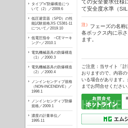
ての安全要求仕様
タイプ“n”防爆構造につ
て安全度水準（SI
いて（2）／2009.6
低圧避雷器（SPD）の性
能試験規格JIS C5381-11
注）
フェーズの名称
について／2019.10
各ボックス内に示さ
低電圧指令 −CEマーキ
ます。
ング−／2010.1
電気機械器具の防爆構造
（1）／2000.3
ご注意：当サイト「計
電気機械器具の防爆構造
（2）／2000.4
おりますので、内容の
いる場合があります。
ノンインセンディブ規格
までお問合せください
（NON-INCENDIVE）／
1998.1
ノンインセンディブ防爆
規格／2009.1
濃度の計量単位／
1995.11