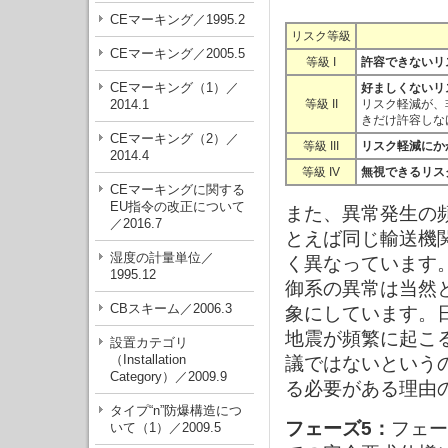
CEマーキング／1995.2
リスク等級
CEマーキング／2005.5
等級 I
許容できないリ
CEマーキング（1）／
好ましくないリ
2014.1
等級 II
リスク軽減が、
きだけ許容しな
CEマーキング（2）／
等級 III
リスク軽減にか
2014.4
等級 IV
無視できるリス
CEマーキングに関する
EU指令の改正について
また、異常発生の
／2016.7
とえば同じ輸送機
湿度の計量単位／
く異なっています。
1995.12
御系の異常は当然
CBスキーム／2006.3
象にしています。日
地震が頻繁に起こ
設置カテゴリ
（Installation
議ではないという
Category）／2009.9
る必要がある理由
タイプ“n”防爆構造につ
フェーズ5：
フェー
いて（1）／2009.5