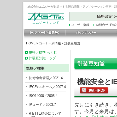
株式会社エムジーがお送りする製品情報・アプリケーション事例・計装豆
エムジートレンド
HOME
>
コーナー別情報
>
計装豆知識
規格／標準 もくじ
計装豆知識トップ
規格／標準
技術輸出管理／2021.4
機能安全とIE
IECExスキーム／2007.4
ISO14000／2005.4
先月に引き続き、機
IPコード／2003.7
す。今月と来月は
R＆TTE指令について