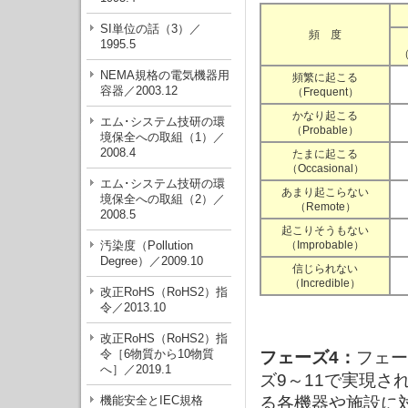
SI単位の話（3）／
頻 度
1995.5
（
NEMA規格の電気機器用
頻繁に起こる
容器／2003.12
（Frequent）
かなり起こる
エム･システム技研の環
（Probable）
境保全への取組（1）／
2008.4
たまに起こる
（Occasional）
エム･システム技研の環
あまり起こらない
境保全への取組（2）／
（Remote）
2008.5
起こりそうもない
汚染度（Pollution
（Improbable）
Degree）／2009.10
信じられない
（Incredible）
改正RoHS（RoHS2）指
令／2013.10
改正RoHS（RoHS2）指
令［6物質から10物質
フェーズ4：
フェー
へ］／2019.1
ズ9～11で実現さ
機能安全とIEC規格
る各機器や施設に