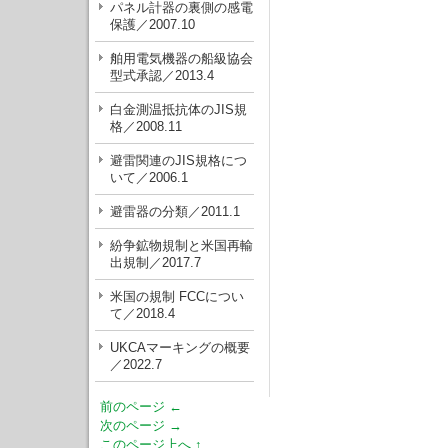
パネル計器の裏側の感電
保護／2007.10
舶用電気機器の船級協会
型式承認／2013.4
白金測温抵抗体のJIS規
格／2008.11
避雷関連のJIS規格につ
いて／2006.1
避雷器の分類／2011.1
紛争鉱物規制と米国再輸
出規制／2017.7
米国の規制 FCCについ
て／2018.4
UKCAマーキングの概要
／2022.7
前のページ ←
次のページ →
このページ上へ ↑