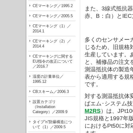
CEマーキング／1995.2
また、3線式抵抗器
赤、B：白）とIE
CEマーキング／2005.5
CEマーキング（1）／
2014.1
多くのセンサメー
CEマーキング（2）／
2014.4
じるため、旧規格対
生産しています。
CEマーキングに関する
と、補修品の注文
EU指令の改正について
／2016.7
測温抵抗体の製造
表から適用する規
湿度の計量単位／
1995.12
です。
CBスキーム／2006.3
対する測温抵抗体
設置カテゴリ
ばエム･システム
（Installation
M2RS
）は、JPt1
Category）／2009.9
JIS規格と1997年
タイプ“n”防爆構造につ
におけるPt50に
いて（1）／2009.5