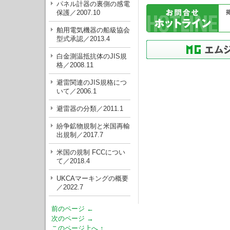
パネル計器の裏側の感電
保護／2007.10
舶用電気機器の船級協会
型式承認／2013.4
白金測温抵抗体のJIS規
格／2008.11
避雷関連のJIS規格につ
いて／2006.1
避雷器の分類／2011.1
紛争鉱物規制と米国再輸
出規制／2017.7
米国の規制 FCCについ
て／2018.4
UKCAマーキングの概要
／2022.7
前のページ ←
次のページ →
このページ上へ ↑