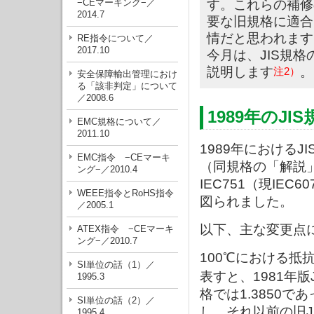
−CEマーキング−／
す。これらの補修
2014.7
要な旧規格に適合
情だと思われます
RE指令について／
2017.10
今月は、JIS規
説明します
。
注2）
安全保障輸出管理におけ
る「該非判定」について
／2008.6
1989年のJI
EMC規格について／
2011.10
1989年における
EMC指令 −CEマーキ
（同規格の「解説
ング−／2010.4
IEC751（現IE
WEEE指令とRoHS指令
図られました。
／2005.1
以下、主な変更点
ATEX指令 −CEマーキ
ング−／2010.7
100℃における抵
SI単位の話（1）／
表すと、1981年版J
1995.3
格では1.3850
SI単位の話（2）／
し、それ以前の旧J
1995.4