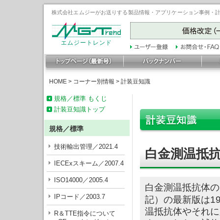
株式会社エムジーがお送りする製品情報・アプリケーション事例・計装豆
エムジートレンド
HOME
>
コーナー別情報
>
計装豆知識
規格／標準 もくじ
計装豆知識トップ
規格／標準
技術輸出管理／2021.4
白金測温抵抗
IECExスキーム／2007.4
ISO14000／2005.4
白金測温抵抗体の国内
IPコード／2003.7
記）の最新版は1
温抵抗体やそれに
R＆TTE指令について