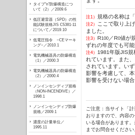
ます。
タイプ“n”防爆構造につ
いて（2）／2009.6
規格の名称は
注1）
低圧避雷器（SPD）の性
ここで取り上
注2）
能試験規格JIS C5381-11
について／2019.10
ました。
R
／R
値が
注3）
100
0
低電圧指令 −CEマーキ
ずれの年度でも可能
ング−／2010.1
1981年版JI
注4）
電気機械器具の防爆構造
れています。また、1
（1）／2000.3
されています。いず
電気機械器具の防爆構造
影響を考慮して、本
（2）／2000.4
影響を受けない場合
ノンインセンディブ規格
（NON-INCENDIVE）／
1998.1
ノンインセンディブ防爆
ご注意：当サイト「計
規格／2009.1
おりますので、内容の
濃度の計量単位／
いる場合があります。
1995.11
までお問合せください