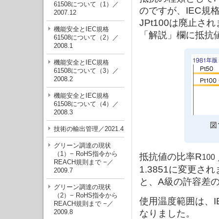
61508について（1）／
のですが、IEC
2007.12
JPt100は廃止
機能安全とIEC規格
「解説」欄に抵抗
61508について（2）／
2008.1
機能安全とIEC規格
61508について（3）／
2008.2
機能安全とIEC規格
61508について（4）／
2008.3
技術の輸出管理／2021.4
グリーン調達の現状
（1）− RoHS指令から
抵抗値の比率R
100
REACH規則まで −／
1.3851に変更され
2009.7
と、A級の許容差
グリーン調達の現状
（2）− RoHS指令から
使用温度範囲は、I
REACH規則まで −／
2009.8
なりました。