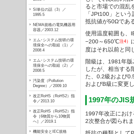
ると市場での混乱
SI単位の話（3）／
「JPt100」と
1995.5
抵抗値が50Ωであ
NEMA規格の電気機器用
容器／2003.12
使用温度範囲も、I
エム･システム技研の環
−200～650℃
注4）
境保全への取組（1）／
度はそれ以前と同じ
2008.4
エム･システム技研の環
階級は、1981年版J
境保全への取組（2）／
したが、相当する階
2008.5
た、0.2級および
汚染度（Pollution
およびB級に変更
Degree）／2009.10
改正RoHS（RoHS2）指
1997年のJI
令／2013.10
改正RoHS（RoHS2）指
1997年改正にお
令［6物質から10物質
2次整合が図られ
へ］／2019.1
機能安全とIEC規格
抵抗の種類としてP