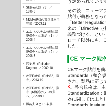
う定められていま
SI単位の話（3）／
その後、ニューア
1995.5
貼付が義務となっ
NEMA規格の電気機器用
「Better Reg
容器／2003.12
来の「Directiv
エム･システム技研の環
義務づける、とい
境保全への取組（1）／
ローチ以外にも、
2008.4
した。
エム･システム技研の環
境保全への取組（2）／
2008.5
CE マーク
汚染度（Pollution
Degree）／2009.10
CEマーク貼付を義務
Standards
改正RoHS（RoHS2）指
令／2013.10
され、製品に応じ
3
。整合規格は、主にCEN
改正RoHS（RoHS2）指
令［6物質から10物質
Standardiz
へ］／2019.1
器に関しては主としてETS
機能安全とIEC規格
Standards I