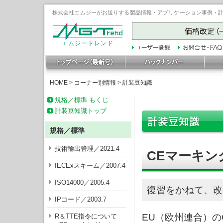
株式会社エムジーがお送りする製品情報・アプリケーション事例・計装豆
エムジートレンド
HOME
>
コーナー別情報
>
計装豆知識
規格／標準 もくじ
計装豆知識トップ
規格／標準
技術輸出管理／2021.4
CEマーキン
IECExスキーム／2007.4
ISO14000／2005.4
復習をかねて、改
IPコード／2003.7
EU（欧州連合）
R＆TTE指令について