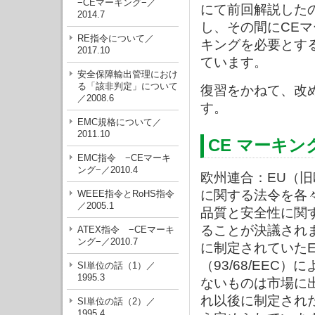
−CEマーキング−／
にて前回解説した
2014.7
し、その間にCEマ
RE指令について／
キングを必要とす
2017.10
ています。
安全保障輸出管理におけ
る「該非判定」について
復習をかねて、改
／2008.6
す。
EMC規格について／
2011.10
CE マーキン
EMC指令 −CEマーキ
ング−／2010.4
欧州連合：EU（
に関する法令を各々
WEEE指令とRoHS指令
／2005.1
品質と安全性に関
ることが決議され
ATEX指令 −CEマーキ
ング−／2010.7
に制定されていた
（93/68/EE
SI単位の話（1）／
1995.3
ないものは市場に
れ以後に制定され
SI単位の話（2）／
1995.4