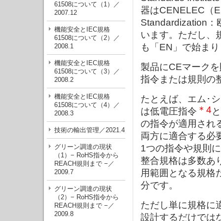
61508について（1）／
器はCENELEC（Europ
2007.12
Standardiz
機能安全とIEC規格
います。ただし、
61508について（2）／
も「EN」で始まり
2008.1
機能安全とIEC規格
製品にCEマーク
61508について（3）／
指令または規則の
2008.2
機能安全とIEC規格
たとえば、エム･
61508について（4）／
＊4
は低電圧指令
と
2008.3
の指令が適用され
技術の輸出管理／2021.4
両方に適合する必
グリーン調達の現状
1つの指令や規則
（1）− RoHS指令から
整合規格は多数あ
REACH規則まで −／
用範囲となる規格
2009.7
分です。
グリーン調達の現状
（2）− RoHS指令から
ただし単に規格に
REACH規則まで −／
2009.8
設計するだけでは