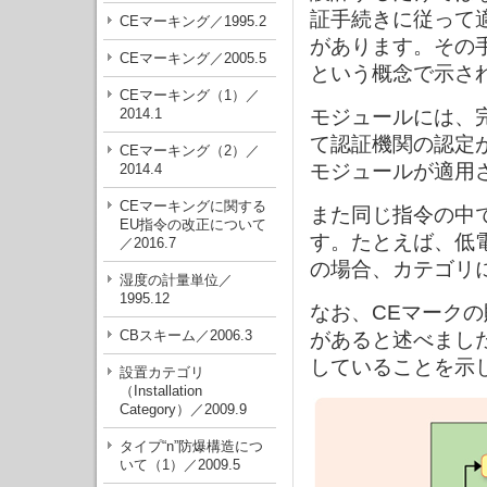
証手続きに従って
CEマーキング／1995.2
があります。その
CEマーキング／2005.5
という概念で示さ
CEマーキング（1）／
2014.1
モジュールには、
て認証機関の認定
CEマーキング（2）／
モジュールが適用
2014.4
CEマーキングに関する
また同じ指令の中
EU指令の改正について
す。たとえば、低
／2016.7
の場合、カテゴリ
湿度の計量単位／
1995.12
なお、CEマーク
CBスキーム／2006.3
があると述べまし
していることを示
設置カテゴリ
（Installation
Category）／2009.9
タイプ“n”防爆構造につ
いて（1）／2009.5