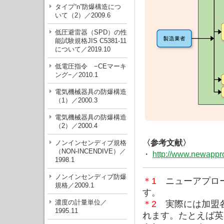
タイプ“n”防爆構造につ
いて（2）／2009.6
低圧避雷器（SPD）の性
能試験規格JIS C5381-11
について／2019.10
低電圧指令 −CEマーキ
ング−／2010.1
電気機械器具の防爆構造
（1）／2000.3
電気機械器具の防爆構造
（2）／2000.4
〈参考文献〉
ノンインセンディブ規格
（NON-INCENDIVE）／
・
http://www.newappr
1998.1
ノンインセンディブ防爆
＊1
ニューアプロー
規格／2009.1
す。
濃度の計量単位／
＊2
実際には加盟各
1995.11
れます。たとえば英