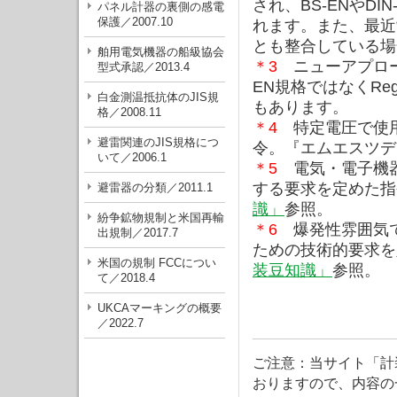
され、BS-ENやD
パネル計器の裏側の感電
保護／2007.10
れます。また、最近
とも整合している場
舶用電気機器の船級協会
＊3
ニューアプロー
型式承認／2013.4
EN規格ではなくRe
白金測温抵抗体のJIS規
もあります。
格／2008.11
＊4
特定電圧で使用
避雷関連のJIS規格につ
令。『エムエスツデ
いて／2006.1
＊5
電気・電子機器のEle
する要求を定めた指
避雷器の分類／2011.1
識」
参照。
紛争鉱物規制と米国再輸
＊6
爆発性雰囲気で
出規制／2017.7
ための技術的要求を
米国の規制 FCCについ
装豆知識」
参照。
て／2018.4
UKCAマーキングの概要
／2022.7
ご注意：当サイト「計
おりますので、内容の