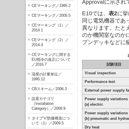
Approvalに示さ
CEマーキング／1995.2
E10では、
表2
に挙
CEマーキング／2005.5
同じ電気機器であ
CEマーキング（1）／
異なります。たと
2014.1
のか機関室なのか
CEマーキング（2）／
プンデッキなどに
2014.4
CEマーキングに関する
EU指令の改正について
／2016.7
試験項目
Visual inspection
湿度の計量単位／
1995.12
Performance test
CBスキーム／2006.3
External power supply fa
設置カテゴリ
Power supply variations
（Installation
(a) electric
Category）／2009.9
Power supply variations
タイプ“n”防爆構造につ
(b) pneumatic and hydra
いて（1）／2009.5
Dry heat