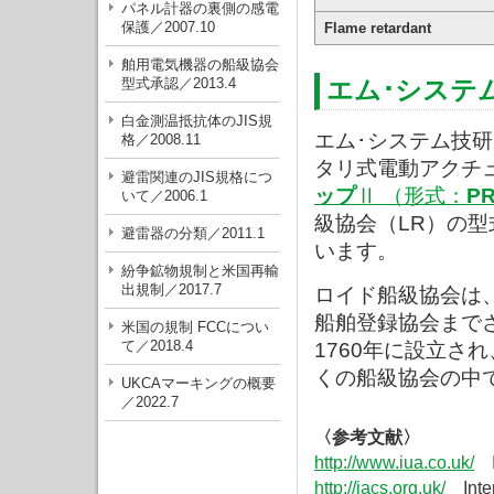
パネル計器の裏側の感電
保護／2007.10
Flame retardant
舶用電気機器の船級協会
型式承認／2013.4
エム･システ
白金測温抵抗体のJIS規
エム･システム技
格／2008.11
タリ式電動アクチ
避雷関連のJIS規格につ
ップ
Ⅱ （形式：
P
いて／2006.1
級協会（LR）の
避雷器の分類／2011.1
います。
紛争鉱物規制と米国再輸
出規制／2017.7
ロイド船級協会は
船舶登録協会まで
米国の規制 FCCについ
て／2018.4
1760年に設立され
くの船級協会の中
UKCAマーキングの概要
／2022.7
〈参考文献〉
http://www.iua.co.uk/
In
http://iacs.org.uk/
Intern