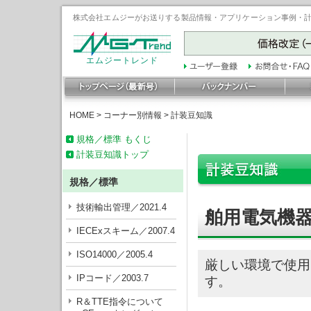
株式会社エムジーがお送りする製品情報・アプリケーション事例・計装豆
エムジートレンド
HOME
>
コーナー別情報
>
計装豆知識
規格／標準 もくじ
計装豆知識トップ
規格／標準
技術輸出管理／2021.4
舶用電気機
IECExスキーム／2007.4
ISO14000／2005.4
厳しい環境で使用
IPコード／2003.7
す。
R＆TTE指令について