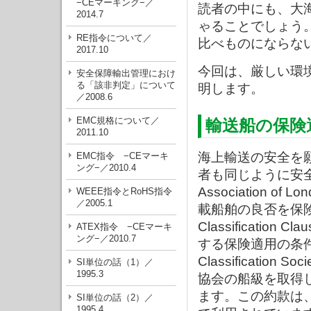
−CEマーキング−／
読者の中にも、大
2014.7
ゃることでしょう
RE指令について／
比べものにならな
2017.10
今回は、厳しい環
安全保障輸出管理におけ
る「該非判定」について
明します。
／2008.6
EMC規格について／
輸送船の保険
2011.10
海上輸送の安全を
EMC指令 −CEマーキ
ング−／2010.4
者も同じように安全を願っ
Association
WEEE指令とRoHS指令
／2005.1
載船舶の良否を保険料
Classificat
ATEX指令 −CEマーキ
ング−／2010.7
する保険適用の条件の一つに
Classificati
SI単位の話（1）／
1995.3
協会の船級を取得
ます。この約款は
SI単位の話（2）／
1995.4