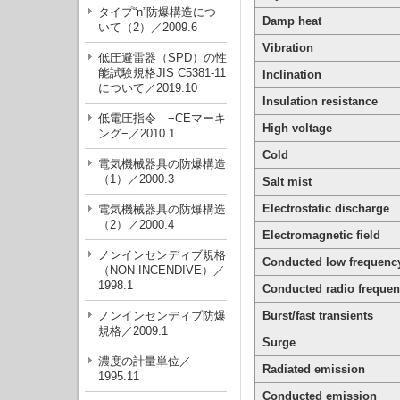
タイプ“n”防爆構造につ
Damp heat
いて（2）／2009.6
Vibration
低圧避雷器（SPD）の性
能試験規格JIS C5381-11
Inclination
について／2019.10
Insulation resistance
低電圧指令 −CEマーキ
High voltage
ング−／2010.1
Cold
電気機械器具の防爆構造
（1）／2000.3
Salt mist
Electrostatic discharge
電気機械器具の防爆構造
（2）／2000.4
Electromagnetic field
ノンインセンディブ規格
Conducted low frequenc
（NON-INCENDIVE）／
1998.1
Conducted radio freque
ノンインセンディブ防爆
Burst/fast transients
規格／2009.1
Surge
濃度の計量単位／
Radiated emission
1995.11
Conducted emission