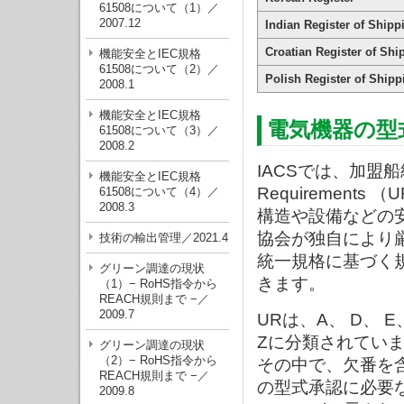
61508について（1）／
2007.12
Indian Register of Shipp
Croatian Register of Shi
機能安全とIEC規格
61508について（2）／
Polish Register of Shipp
2008.1
機能安全とIEC規格
電気機器の型
61508について（3）／
2008.2
IACSでは、加盟船
機能安全とIEC規格
Requiremen
61508について（4）／
2008.3
構造や設備などの
協会が独自により
技術の輸出管理／2021.4
統一規格に基づく
グリーン調達の現状
きます。
（1）− RoHS指令から
REACH規則まで −／
2009.7
URは、A、 D、 E、
Zに分類されてい
グリーン調達の現状
（2）− RoHS指令から
その中で、欠番を含
REACH規則まで −／
の型式承認に必要な試験項目
2009.8