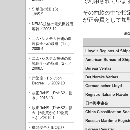
で利用されていま
SI単位の話（3）／
その約款の中で指定
1995.5
が正会員として加
NEMA規格の電気機器用
容器／2003.12
表
エム･システム技研の環
境保全への取組（1）／
2008.4
Lloyd's Register of Ship
エム･システム技研の環
American Bureau of Shi
境保全への取組（2）／
2008.5
Bureau Veritas
Det Norske Veritas
汚染度（Pollution
Degree）／2009.10
Germanischer Lloyd
改正RoHS（RoHS2）指
Registro Italiano Navale
令／2013.10
日本海事協会
改正RoHS（RoHS2）指
China Classification Soc
令［6物質から10物質
へ］／2019.1
Russian Maritime Regist
機能安全とIEC規格
Korean Register