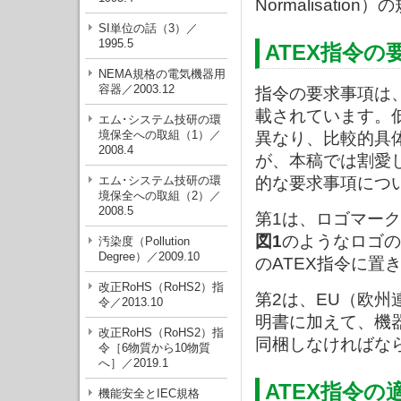
Normalisati
SI単位の話（3）／
1995.5
ATEX指令
NEMA規格の電気機器用
容器／2003.12
指令の要求事項は、An
載されています。
エム･システム技研の環
境保全への取組（1）／
異なり、比較的具
2008.4
が、本稿では割愛
的な要求事項につ
エム･システム技研の環
境保全への取組（2）／
2008.5
第1は、ロゴマー
図1
のようなロゴの
汚染度（Pollution
Degree）／2009.10
のATEX指令に置
改正RoHS（RoHS2）指
第2は、EU（欧
令／2013.10
明書に加えて、機
改正RoHS（RoHS2）指
同梱しなければな
令［6物質から10物質
へ］／2019.1
ATEX指令の
機能安全とIEC規格