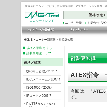
株式会社エムジーがお送りする製品情報・アプリケーション事例・計装豆
エムジートレンド
HOME
>
コーナー別情報
>
計装豆知識
規格／標準 もくじ
計装豆知識トップ
規格／標準
技術輸出管理／2021.4
ATEX指令 
IECExスキーム／2007.4
ISO14000／2005.4
今回は、「ATE
IPコード／2003.7
す。
R＆TTE指令について