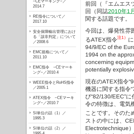
−CEマーキング−／
前回（『エムエス
2014.7
回（同誌
2010年1
RE指令について／
関する話題です。
2017.10
今回は、爆発性雰
安全保障輸出管理におけ
る「該非判定」について
注1）
るATEX指令
に
／2008.6
94/9/EC of the Eur
EMC規格について／
1994 on the approx
2011.10
concerning equipme
EMC指令 −CEマーキ
potentially expl
ング−／2010.4
現在のATEX指令“
WEEE指令とRoHS指令
／2005.1
機器に関する指令“76/
び“82/130/E
ATEX指令 −CEマーキ
ング−／2010.7
令の特徴は、電気
ことです。そのためHar
SI単位の話（1）／
1995.3
ストの中には、CENELEC
Electrotechni
SI単位の話（2）／
1995.4