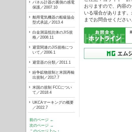
パネル計器の裏側の感電
おりますので、内容の
保護／2007.10
いる場合があります。
舶用電気機器の船級協会
までお問合せください
型式承認／2013.4
白金測温抵抗体のJIS規
格／2008.11
避雷関連のJIS規格につ
いて／2006.1
避雷器の分類／2011.1
紛争鉱物規制と米国再輸
出規制／2017.7
米国の規制 FCCについ
て／2018.4
UKCAマーキングの概要
／2022.7
前のページ ←
次のページ →
このページ上へ ↑