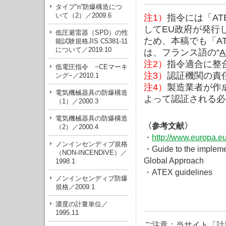
タイプ“n”防爆構造につ
いて（2）／2009.6
注1）
指令には「A
してEU政府が発行して
低圧避雷器（SPD）の性
ため、本稿でも「AT
能試験規格JIS C5381-11
について／2019.10
は、フランス語の“
A
注2）
指令適合に整
低電圧指令 −CEマーキ
注3）
認証機関の責
ング−／2010.1
注4）
製造業者が作
電気機械器具の防爆構造
よって認証される必
（1）／2000.3
電気機械器具の防爆構造
〈参考文献〉
（2）／2000.4
・
http://www.europa.eu
ノンインセンディブ規格
・Guide to the impleme
（NON-INCENDIVE）／
Global Approach
1998.1
・ATEX guidelines
ノンインセンディブ防爆
規格／2009.1
濃度の計量単位／
1995.11
ご注意：当サイト「計