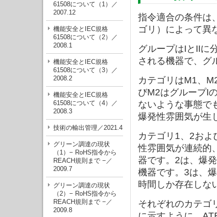
61508について（1）／
2007.12
指令適合の条件は、防
ゴリ）によって異
機能安全とIEC規格
61508について（2）／
2008.1
グループはIとII
される機器で、グル
機能安全とIEC規格
61508について（3）／
2008.2
カテゴリはM1、M
びM2はグループI
機能安全とIEC規格
ないような事態で
61508について（4）／
2008.3
爆発性雰囲気が生
技術の輸出管理／2021.4
カテゴリ1、2およ
グリーン調達の現状
性雰囲気が連続的
（1）− RoHS指令から
器です。2は、爆
REACH規則まで −／
2009.7
機器です。3は、
時間しか存在しな
グリーン調達の現状
（2）− RoHS指令から
REACH規則まで −／
それぞれのカテゴ
2009.8
に示すように、AT