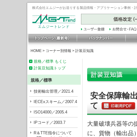
株式会社エムジーがお送りする製品情報・アプリケーション事例・計装豆
エムジートレンド
HOME
>
コーナー別情報
>
計装豆知識
規格／標準 もくじ
計装豆知識トップ
規格／標準
技術輸出管理／2021.4
安全保障輸
IECExスキーム／2007.4
て
ISO14000／2005.4
IPコード／2003.7
大量破壊兵器等の
に、貨物（輸出品
R＆TTE指令について