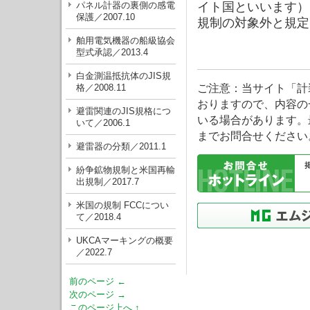
パネル計器の裏側の感電
イト国といいます）
保護／2007.10
規制の対象外と規定
舶用電気機器の船級協会
型式承認／2013.4
白金測温抵抗体のJIS規
ご注意：当サイト「計
格／2008.11
おりますので、内容の
避雷関連のJIS規格につ
いる場合があります。
いて／2006.1
までお問合せください
避雷器の分類／2011.1
紛争鉱物規制と米国再輸
出規制／2017.7
米国の規制 FCCについ
て／2018.4
UKCAマーキングの概要
／2022.7
前のページ ←
次のページ →
このページ上へ ↑