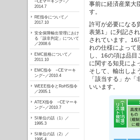
−CEマーキング−／
事前に経済産業大
2014.7
す。
RE指令について／
2017.10
許可が必要になる
表第1」に列記され
安全保障輸出管理におけ
る「該非判定」について
されています。16
／2008.6
れの仕様によって
EMC規格について／
し、16の項は品
2011.10
に関する知見によ
EMC指令 −CEマーキ
そして、輸出しよ
ング−／2010.4
「該当する」か「
いいます。
WEEE指令とRoHS指令
／2005.1
ATEX指令 −CEマーキ
ング−／2010.7
SI単位の話（1）／
1995.3
SI単位の話（2）／
1995.4