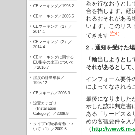
為を行なおうとし
CEマーキング／1995.2
合を指します。経
CEマーキング／2005.5
れるおそれがある
います。このリス
CEマーキング（1）／
2014.1
注4）
できます
。
CEマーキング（2）／
2．通知を受けた
2014.4
CEマーキングに関する
「輸出しようとし
EU指令の改正について
それがあるとして
／2016.7
湿度の計量単位／
インフォーム要件
1995.12
によってなされる
CBスキーム／2006.3
最後になりました
設置カテゴリ
示した該非判定書
（Installation
ある「サービス＆
Category）／2009.9
めの客観要件を入
タイプ“n”防爆構造につ
（
http://www6.m-
いて（1）／2009.5