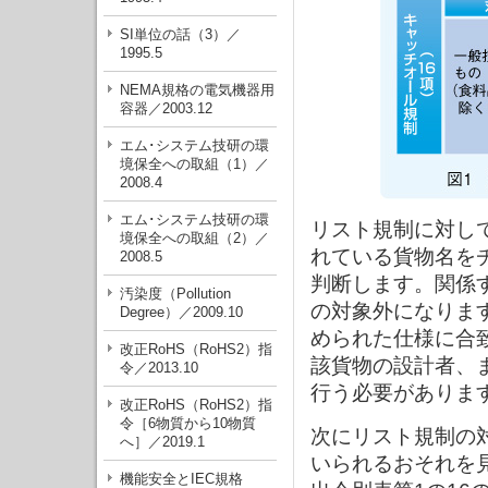
SI単位の話（3）／
1995.5
NEMA規格の電気機器用
容器／2003.12
エム･システム技研の環
境保全への取組（1）／
2008.4
エム･システム技研の環
リスト規制に対して
境保全への取組（2）／
れている貨物名を
2008.5
判断します。関係
汚染度（Pollution
の対象外になりま
Degree）／2009.10
められた仕様に合
改正RoHS（RoHS2）指
該貨物の設計者、
令／2013.10
行う必要がありま
改正RoHS（RoHS2）指
令［6物質から10物質
次にリスト規制の
へ］／2019.1
いられるおそれを
機能安全とIEC規格