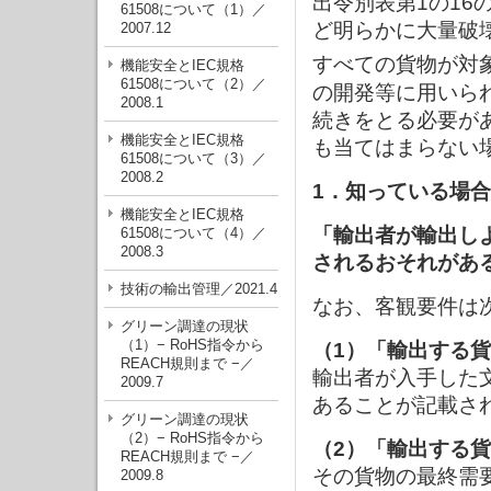
出令別表第1の1
61508について（1）／
ど明らかに大量破
2007.12
すべての貨物が対
機能安全とIEC規格
61508について（2）／
の開発等に用いら
2008.1
続きをとる必要が
機能安全とIEC規格
も当てはまらない
61508について（3）／
2008.2
1．知っている場
機能安全とIEC規格
「輸出者が輸出し
61508について（4）／
2008.3
されるおそれがあ
技術の輸出管理／2021.4
なお、客観要件は
グリーン調達の現状
（1）− RoHS指令から
（1）「輸出する
REACH規則まで −／
輸出者が入手した
2009.7
あることが記載さ
グリーン調達の現状
（2）− RoHS指令から
（2）「輸出する
REACH規則まで −／
その貨物の最終需
2009.8