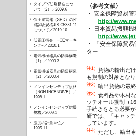
タイプ“n”防爆構造につ
〈参考文献〉
いて（2）／2009.6
・
安全保障貿易管
低圧避雷器（SPD）の性
http://www.me
能試験規格JIS C5381-11
・
日本貿易振興機
について／2019.10
http://www.jet
低電圧指令 −CEマーキ
・
「安全保障貿易
ング−／2010.1
ター
電気機械器具の防爆構造
（1）／2000.3
注1）
貨物の輸出だ
電気機械器具の防爆構造
も規制の対象となり
（2）／2000.4
注2）
輸出貨物の最
ノンインセンディブ規格
（NON-INCENDIVE）／
注3）
食料品や木材な
1998.1
ッチオール規制（1
ノンインセンディブ防爆
手続きをとる必要が
規格／2009.1
研では、「キャッチ
しています。
濃度の計量単位／
1995.11
注4）
ただし、輸出令